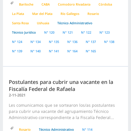
Bariloche
CABA
Comodoro Rivadavia
Córdoba
La Plata
Mar del Plata
Río Gallegos
Rosario
Santa Rosa
Ushuaia
Técnico Administrativo
Técnico Jurídico
N° 120
N° 121
N° 122
N° 123
N° 124
N° 134
N° 135
N° 136
N° 137
N° 138
N° 139
N° 140
N° 141
N° 164
N° 165
Postulantes para cubrir una vacante en la
Fiscalía Federal de Rafaela
2-11-2021
Les comunicamos que se sortearon los/as postulantes
para cubrir una vacante del agrupamiento Técnico
Administrativo correspondiente a la Fiscalía Federal...
Rosario
Técnico Administrativo
N° 114