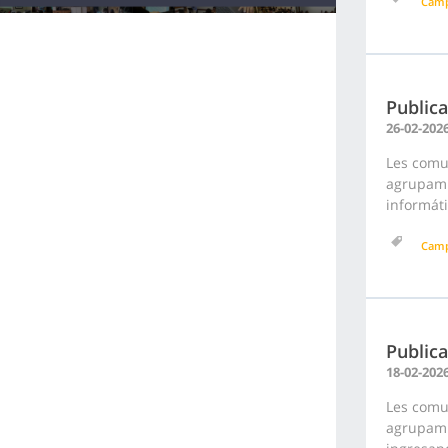
Cam
Publica
26-02-202
Les comun
agrupami
informáti
Cam
Publica
18-02-202
Les comu
agrupami