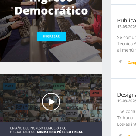
Public
13-05-202
Se comun
Técnico 
al menú “
Cam
Designa
19-03-202
Se comun
Tribunal
Los/as in