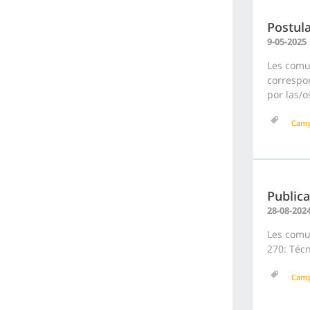
Postula
9-05-2025
Les comu
correspon
por las/o
Cam
Publica
28-08-202
Les comun
270: Técn
Cam