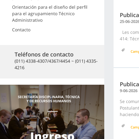
Orientación para el diseño del perfil
para el agrupamiento Técnico
Publica
Administrativo
25-06-202
Contacto
Les comu
414: Técn
Cam
Teléfonos de contacto
(011) 4338-4307/4367/4454 ~ (011) 4335-
4216
Publica
9-06-2026
Se comuni
Postulan
haciendo 
Cam