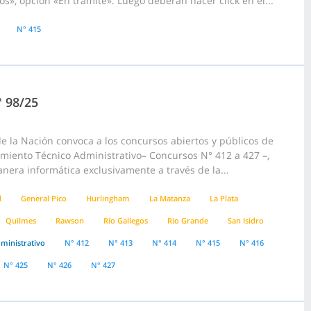
», opción «En trámite». Luego deberán hacer click en el...
N° 415
° 98/25
 la Nación convoca a los concursos abiertos y públicos de
pamiento Técnico Administrativo– Concursos N° 412 a 427 –,
anera informática exclusivamente a través de la...
l
General Pico
Hurlingham
La Matanza
La Plata
Quilmes
Rawson
Río Gallegos
Rio Grande
San Isidro
ministrativo
N° 412
N° 413
N° 414
N° 415
N° 416
N° 425
N° 426
N° 427