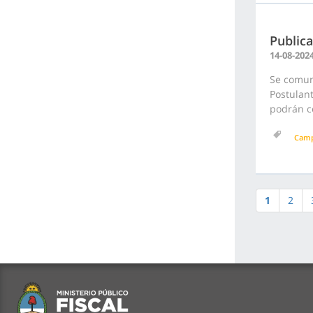
Publica
14-08-202
Se comuni
Postulant
podrán co
Cam
1
2