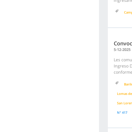
ingresand
Cam
Convoc
5-12-2025
Les comu
Ingreso D
conforme 
Bari
Lomas de
San Lore
N° 417