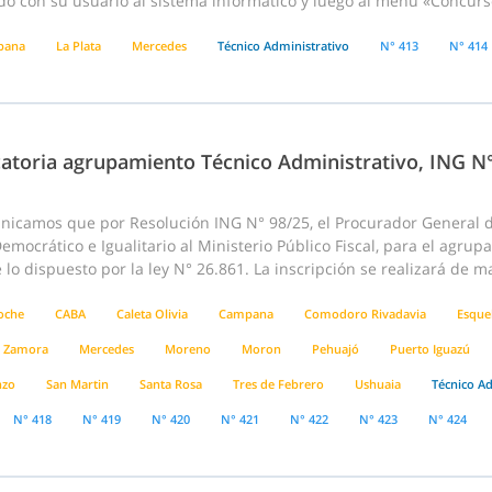
o con su usuario al sistema informático y luego al menú «Concursos
pana
La Plata
Mercedes
Técnico Administrativo
N° 413
N° 414
atoria agrupamiento Técnico Administrativo, ING N
nicamos que por Resolución ING N° 98/25, el Procurador General de
emocrático e Igualitario al Ministerio Público Fiscal, para el agru
lo dispuesto por la ley N° 26.861. La inscripción se realizará de m
loche
CABA
Caleta Olivia
Campana
Comodoro Rivadavia
Esque
 Zamora
Mercedes
Moreno
Moron
Pehuajó
Puerto Iguazú
nzo
San Martin
Santa Rosa
Tres de Febrero
Ushuaia
Técnico Ad
N° 418
N° 419
N° 420
N° 421
N° 422
N° 423
N° 424