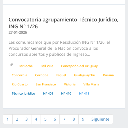
Convocatoria agrupamiento Técnico Jurídico,
ING N° 1/26
27-01-2026
Les comunicamos que por Resolución ING N° 1/26, el
Procurador General de la Nación convoca a los
concursos abiertos y públicos de Ingreso...
Bariloche
Bell Ville
Concepción del Uruguay
Concordia
Córdoba
Esquel
Gualeguaychú
Paraná
Rio Cuarto
San Francisco
Victoria
Villa Maria
Técnico Jurídico
N° 409
N° 410
N° 411
1
2
3
4
5
6
7
8
9
Siguiente