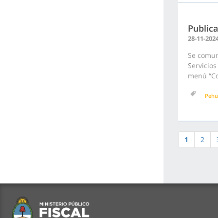
Public
28-11-202
Se comun
Servicios
menú “Con
Pehu
1
2