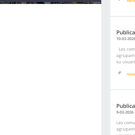
Bari
Publica
10-03-202
Les comu
agrupami
su usuari
Gene
Publica
9-03-2026
Les comu
agrupami