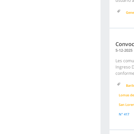
usuario a
Gene
Convoc
5-12-2025
Les comu
Ingreso D
conforme 
Bari
Lomas de
San Lore
N° 417