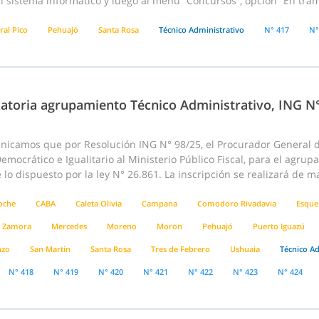
l sistema informático y luego al menú “Concursos”, opción “En trám
ral Pico
Pehuajó
Santa Rosa
Técnico Administrativo
N° 417
N°
atoria agrupamiento Técnico Administrativo, ING N
nicamos que por Resolución ING N° 98/25, el Procurador General de
emocrático e Igualitario al Ministerio Público Fiscal, para el agru
lo dispuesto por la ley N° 26.861. La inscripción se realizará de m
loche
CABA
Caleta Olivia
Campana
Comodoro Rivadavia
Esque
 Zamora
Mercedes
Moreno
Moron
Pehuajó
Puerto Iguazú
nzo
San Martin
Santa Rosa
Tres de Febrero
Ushuaia
Técnico Ad
N° 418
N° 419
N° 420
N° 421
N° 422
N° 423
N° 424