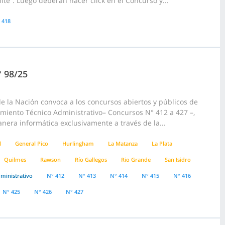
ite”. Luego deberán hacer click en el Concurso y...
 418
° 98/25
 la Nación convoca a los concursos abiertos y públicos de
pamiento Técnico Administrativo– Concursos N° 412 a 427 –,
anera informática exclusivamente a través de la...
l
General Pico
Hurlingham
La Matanza
La Plata
Quilmes
Rawson
Río Gallegos
Rio Grande
San Isidro
ministrativo
N° 412
N° 413
N° 414
N° 415
N° 416
N° 425
N° 426
N° 427