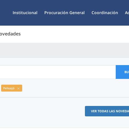
Institucional
Procuración General
Coordinación
A
Novedades
BU
Pehuajó
VER TODAS LAS NOVED