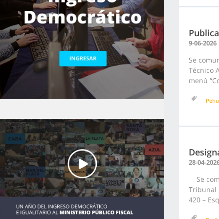
Public
9-06-2026
Se comun
Técnico A
menú “Con
Pehu
Designa
28-04-202
Se comun
Tribunal 
420 – Esq