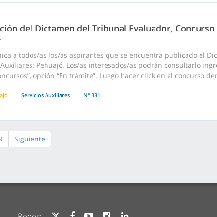
ación del Dictamen del Tribunal Evaluador, Concurso
4
ica a todos/as los/as aspirantes que se encuentra publicado el D
 Auxiliares: Pehuajó. Los/as interesados/as podrán consultarlo ing
cursos”, opción “En trámite”. Luego hacer click en el concurso dentr
ajó
Servicios Auxiliares
N° 331
3
Siguiente
Redes: