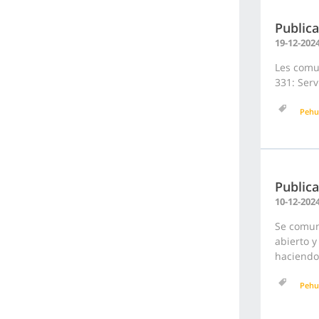
Publica
19-12-202
Les comun
331: Serv
Pehu
Publica
10-12-202
Se comuni
abierto y
haciendo 
Pehu