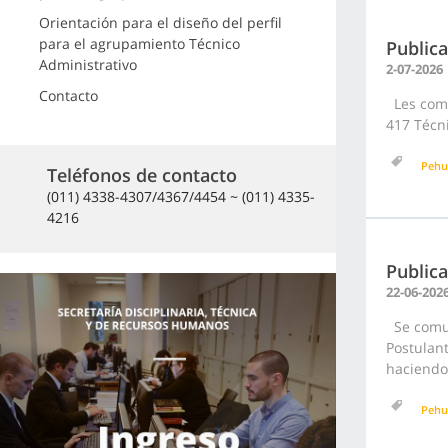
Orientación para el diseño del perfil
para el agrupamiento Técnico
Publica
Administrativo
2-07-2026
Contacto
Les comu
417 Técni
Pehu
Teléfonos de contacto
(011) 4338-4307/4367/4454 ~ (011) 4335-
4216
Publica
22-06-202
Se comuni
Postulan
haciendo 
Pehu