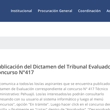
Institucional
Procuración General
Coordinación
A
blicación del Dictamen del Tribunal Evaluado
oncurso N°417
comunica a todos/as los/as aspirantes que se encuentra publicado
tamen de Evaluación correspondiente al concurso N° 417 Técnico
inistrativo: Pehuajó. Los/as interesados/as podrán consultarlo
resando con su usuario al sistema informático y luego al menú
ncursos", opción "En trámite". Luego hacer click en el concurso de
grilla, y finalmente en "Listas" dentro de “Aprobados”, "Desaprobad