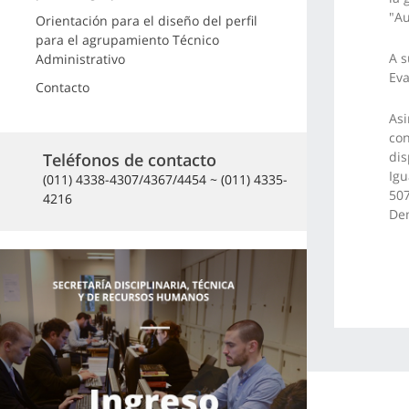
"A
Orientación para el diseño del perfil
para el agrupamiento Técnico
A s
Administrativo
Ev
Contacto
Asi
con
dis
Teléfonos de contacto
Igu
(011) 4338-4307/4367/4454 ~ (011) 4335-
507
4216
De