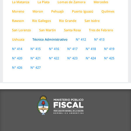
La Matanza
La Plata
Lomas de Zamora
Mercedes
Moreno
Moron
Pehuajó
Puerto Iguazú
Quilmes
Rawson
Río Gallegos
Rio Grande
San Isidro
San Lorenzo
San Martin
Santa Rosa
Tres de Febrero
Ushuaia
Técnico Administrativo
N° 412
N° 413
N° 414
N° 415
N° 416
N° 417
N° 418
N° 419
N° 420
N° 421
N° 422
N° 423
N° 424
N° 425
N° 426
N° 427