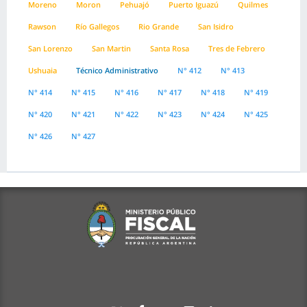
Moreno
Moron
Pehuajó
Puerto Iguazú
Quilmes
Rawson
Río Gallegos
Rio Grande
San Isidro
San Lorenzo
San Martin
Santa Rosa
Tres de Febrero
Ushuaia
Técnico Administrativo
N° 412
N° 413
N° 414
N° 415
N° 416
N° 417
N° 418
N° 419
N° 420
N° 421
N° 422
N° 423
N° 424
N° 425
N° 426
N° 427