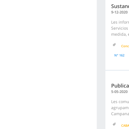
Sustanc
9-12-2020
Les infor
Servicios
medida, e
Conc
N° 162
Publica
5-05-2020
Les comu
agrupamie
Campana.
CAB