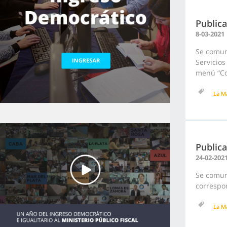
Public
8-03-2021
Se comun
Servicios
menú “Con
La M
Public
24-02-202
Se comuni
correspo
La M