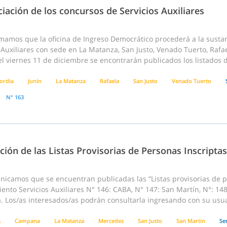
iación de los concursos de Servicios Auxiliares
mamos que la oficina de Ingreso Democrático procederá a la sustanc
 Auxiliares con sede en La Matanza, San Justo, Venado Tuerto, Raf
l viernes 11 de diciembre se encontrarán publicados los listados de
ordia
Junín
La Matanza
Rafaela
San Justo
Venado Tuerto
N° 163
ción de las Listas Provisorias de Personas Inscriptas
nicamos que se encuentran publicadas las “Listas provisorias de p
nto Servicios Auxiliares N° 146: CABA, N° 147: San Martín, N°: 148
 Los/as interesados/as podrán consultarla ingresando con su usuar
A
Campana
La Matanza
Mercedes
San Justo
San Martin
Ser