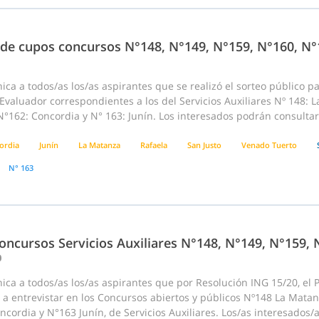
 de cupos concursos N°148, N°149, N°159, N°160, N°
ca a todos/as los/as aspirantes que se realizó el sorteo público p
Evaluador correspondientes a los del Servicios Auxiliares Nº 148: L
N°162: Concordia y N° 163: Junín. Los interesados podrán consultar
ordia
Junín
La Matanza
Rafaela
San Justo
Venado Tuerto
N° 163
oncursos Servicios Auxiliares N°148, N°149, N°159, 
0
ca a todos/as los/as aspirantes que por Resolución ING 15/20, el P
a entrevistar en los Concursos abiertos y públicos Nº148 La Matan
cordia y N°163 Junín, de Servicios Auxiliares. Los/as interesados/