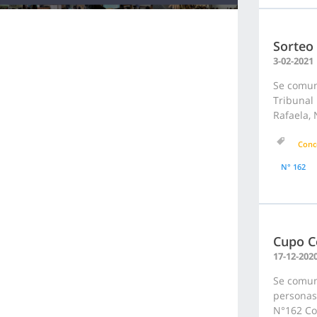
Sorteo
3-02-2021
Se comuni
Tribunal 
Rafaela, 
Conc
N° 162
Cupo C
17-12-202
Se comuni
personas 
N°162 Con