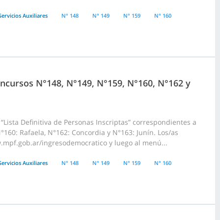
Servicios Auxiliares
N° 148
N° 149
N° 159
N° 160
Concursos N°148, N°149, N°159, N°160, N°162 y
Lista Definitiva de Personas Inscriptas” correspondientes a
°160: Rafaela, N°162: Concordia y N°163: Junín. Los/as
.mpf.gob.ar/ingresodemocratico y luego al menú...
Servicios Auxiliares
N° 148
N° 149
N° 159
N° 160