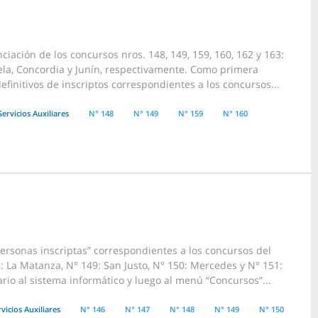
iación de los concursos nros. 148, 149, 159, 160, 162 y 163:
aela, Concordia y Junín, respectivamente. Como primera
finitivos de inscriptos correspondientes a los concursos...
Servicios Auxiliares
N° 148
N° 149
N° 159
N° 160
ersonas inscriptas” correspondientes a los concursos del
: La Matanza, N° 149: San Justo, N° 150: Mercedes y N° 151:
io al sistema informático y luego al menú “Concursos”...
vicios Auxiliares
N° 146
N° 147
N° 148
N° 149
N° 150