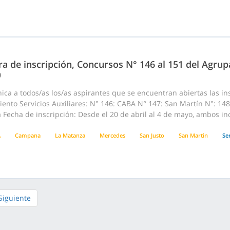
a de inscripción, Concursos N° 146 al 151 del Agrup
0
ca a todos/as los/as aspirantes que se encuentran abiertas las ins
ento Servicios Auxiliares: N° 146: CABA N° 147: San Martín N°: 14
echa de inscripción: Desde el 20 de abril al 4 de mayo, ambos incl
A
Campana
La Matanza
Mercedes
San Justo
San Martin
Ser
Siguiente