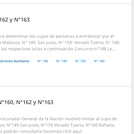
162 y N°163
ara determinar los cupos de personas a entrevistar por el
a Matanza, N° 149: San justo, N° 159: Venado Tuerto, N° 160:
 las respectivas actas a continuación Concurso n°148 La...
Servicios Auxiliares
N° 148
N° 149
N° 159
N° 160
N°160, N°162 y N°163
rocurador General de la Nación resolvió limitar al cupo de
za, N°149 San Justo, N°159 Venado Tuerto, N°160 Rafaela,
as podrán consultarla haciendo click aquí.