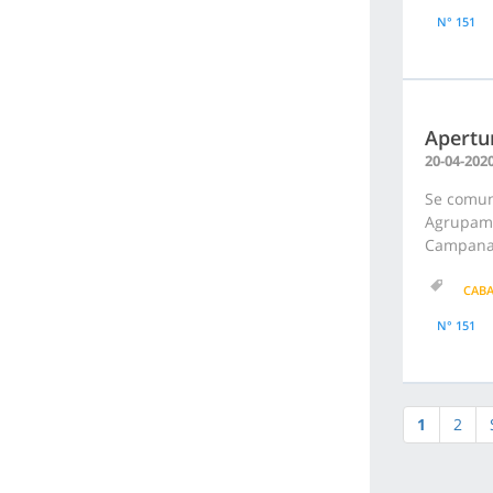
N° 151
Apertur
20-04-202
Se comuni
Agrupami
Campana F
CAB
N° 151
1
2