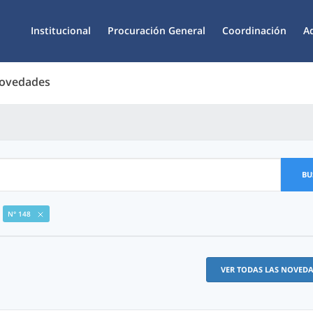
Institucional
Procuración General
Coordinación
A
Novedades
BU
N° 148
VER TODAS LAS NOVED