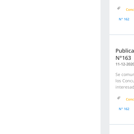
Conc
N° 162
Publica
N°163
11-12-202
Se comuni
los Concu
interesa
Conc
N° 162