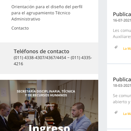
Orientación para el diseño del perfil
para el agrupamiento Técnico
Publica
Administrativo
16-07-202
Contacto
Les comun
Auxiliare
La M
Teléfonos de contacto
(011) 4338-4307/4367/4454 ~ (011) 4335-
4216
Publica
18-03-202
Se comuni
abierto y
La M