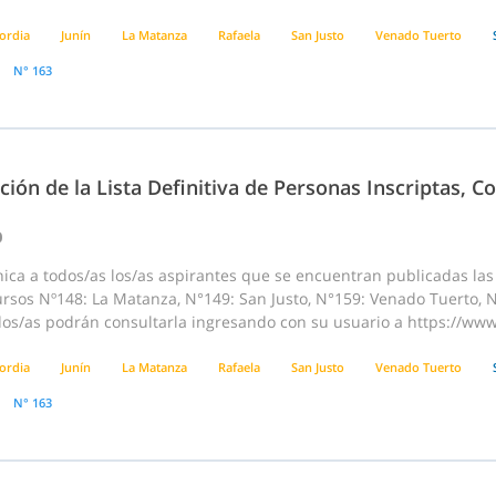
ordia
Junín
La Matanza
Rafaela
San Justo
Venado Tuerto
N° 163
ción de la Lista Definitiva de Personas Inscriptas, 
0
ca a todos/as los/as aspirantes que se encuentran publicadas las “
rsos Nº148: La Matanza, N°149: San Justo, N°159: Venado Tuerto, N
dos/as podrán consultarla ingresando con su usuario a https://www
ordia
Junín
La Matanza
Rafaela
San Justo
Venado Tuerto
N° 163