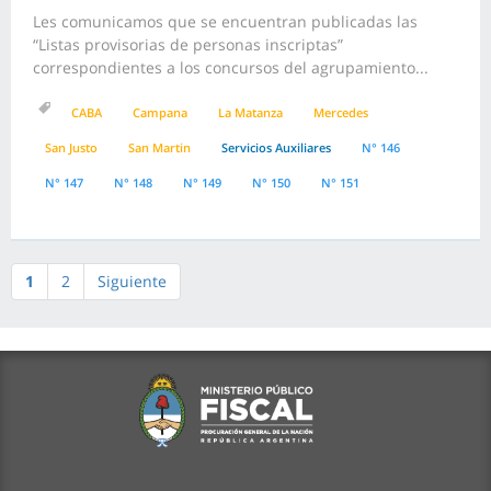
Les comunicamos que se encuentran publicadas las
“Listas provisorias de personas inscriptas”
correspondientes a los concursos del agrupamiento...
CABA
Campana
La Matanza
Mercedes
San Justo
San Martin
Servicios Auxiliares
N° 146
N° 147
N° 148
N° 149
N° 150
N° 151
1
2
Siguiente