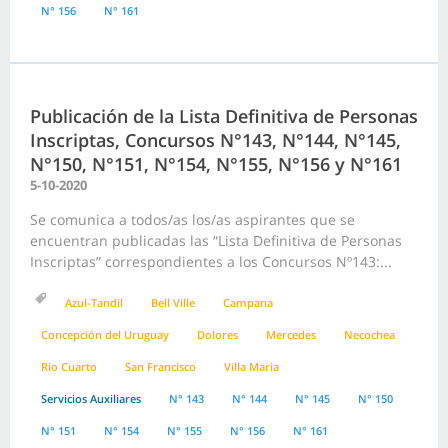
N° 156
N° 161
Publicación de la Lista Definitiva de Personas
Inscriptas, Concursos N°143, N°144, N°145,
N°150, N°151, N°154, N°155, N°156 y N°161
5-10-2020
Se comunica a todos/as los/as aspirantes que se
encuentran publicadas las “Lista Definitiva de Personas
Inscriptas” correspondientes a los Concursos Nº143:...
Azul-Tandil
Bell Ville
Campana
Concepción del Uruguay
Dolores
Mercedes
Necochea
Rio Cuarto
San Francisco
Villa Maria
Servicios Auxiliares
N° 143
N° 144
N° 145
N° 150
N° 151
N° 154
N° 155
N° 156
N° 161