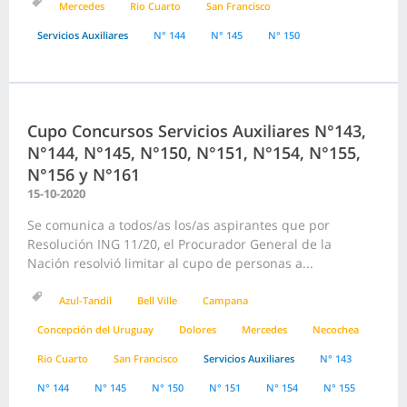
Mercedes
Rio Cuarto
San Francisco
Servicios Auxiliares
N° 144
N° 145
N° 150
Cupo Concursos Servicios Auxiliares N°143,
N°144, N°145, N°150, N°151, N°154, N°155,
N°156 y N°161
15-10-2020
Se comunica a todos/as los/as aspirantes que por
Resolución ING 11/20, el Procurador General de la
Nación resolvió limitar al cupo de personas a...
Azul-Tandil
Bell Ville
Campana
Concepción del Uruguay
Dolores
Mercedes
Necochea
Rio Cuarto
San Francisco
Servicios Auxiliares
N° 143
N° 144
N° 145
N° 150
N° 151
N° 154
N° 155