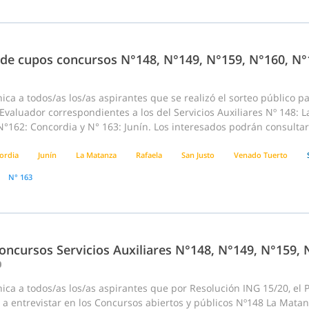
 de cupos concursos N°148, N°149, N°159, N°160, N°
ca a todos/as los/as aspirantes que se realizó el sorteo público p
Evaluador correspondientes a los del Servicios Auxiliares Nº 148: L
N°162: Concordia y N° 163: Junín. Los interesados podrán consultar
ordia
Junín
La Matanza
Rafaela
San Justo
Venado Tuerto
N° 163
oncursos Servicios Auxiliares N°148, N°149, N°159, 
0
ca a todos/as los/as aspirantes que por Resolución ING 15/20, el P
a entrevistar en los Concursos abiertos y públicos Nº148 La Matan