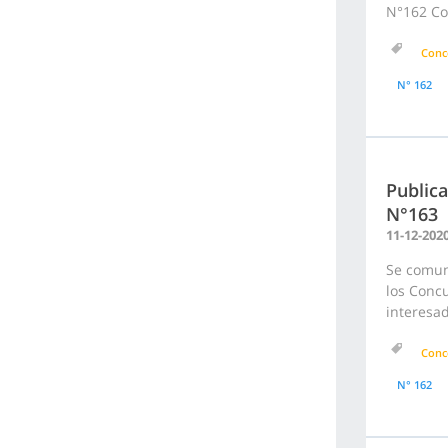
N°162 Con
Conc
N° 162
Publica
N°163
11-12-202
Se comuni
los Concu
interesa
Conc
N° 162