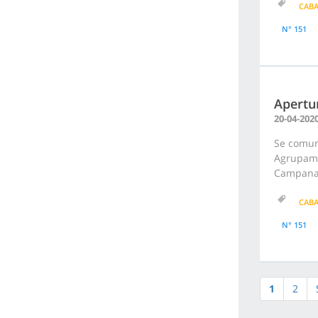
CAB
N° 151
Apertur
20-04-202
Se comuni
Agrupami
Campana F
CAB
N° 151
1
2