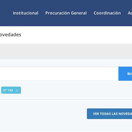
Institucional
Procuración General
Coordinación
A
Novedades
BU
N° 149
VER TODAS LAS NOVED