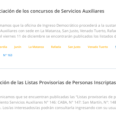
iación de los concursos de Servicios Auxiliares
mamos que la oficina de Ingreso Democrático procederá a la sustanc
 Auxiliares con sede en La Matanza, San Justo, Venado Tuerto, Raf
l viernes 11 de diciembre se encontrarán publicados los listados de
ordia
Junín
La Matanza
Rafaela
San Justo
Venado Tuerto
N° 163
ción de las Listas Provisorias de Personas Inscriptas
nicamos que se encuentran publicadas las “Listas provisorias de p
nto Servicios Auxiliares N° 146: CABA, N° 147: San Martín, N°: 148
 Los/as interesados/as podrán consultarla ingresando con su usuar