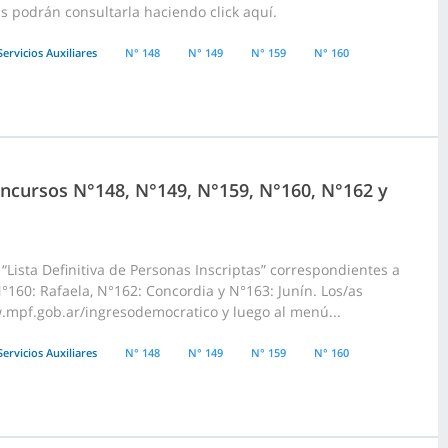
as podrán consultarla haciendo click aquí.
Servicios Auxiliares
N° 148
N° 149
N° 159
N° 160
Concursos N°148, N°149, N°159, N°160, N°162 y
Lista Definitiva de Personas Inscriptas” correspondientes a
°160: Rafaela, N°162: Concordia y N°163: Junín. Los/as
.mpf.gob.ar/ingresodemocratico y luego al menú...
Servicios Auxiliares
N° 148
N° 149
N° 159
N° 160