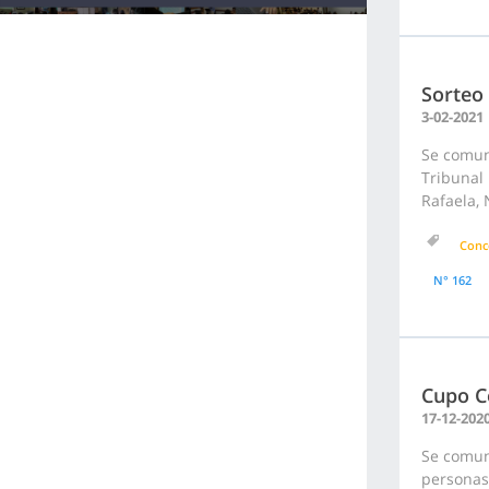
Sorteo
3-02-2021
Se comuni
Tribunal 
Rafaela, 
Conc
N° 162
Cupo C
17-12-202
Se comuni
personas 