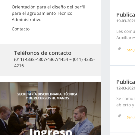
Orientación para el diseño del perfil
para el agrupamiento Técnico
Publica
Administrativo
19-03-202
Contacto
Les comun
Auxiliare
San J
Teléfonos de contacto
(011) 4338-4307/4367/4454 ~ (011) 4335-
4216
Publica
12-03-202
Se comuni
abierto y
San J