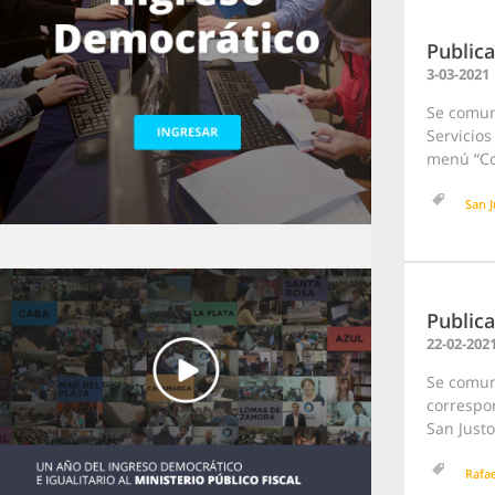
Public
3-03-2021
Se comun
Servicios
menú “Con
San J
Public
22-02-202
Se comuni
correspon
San Just
Rafa