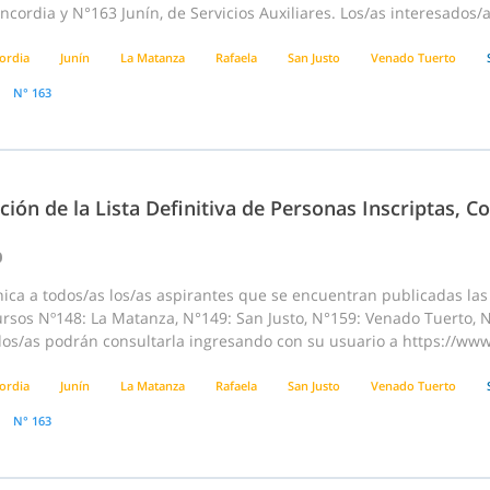
cordia y N°163 Junín, de Servicios Auxiliares. Los/as interesados/
ordia
Junín
La Matanza
Rafaela
San Justo
Venado Tuerto
N° 163
ción de la Lista Definitiva de Personas Inscriptas, 
0
ca a todos/as los/as aspirantes que se encuentran publicadas las “
rsos Nº148: La Matanza, N°149: San Justo, N°159: Venado Tuerto, N
dos/as podrán consultarla ingresando con su usuario a https://www
ordia
Junín
La Matanza
Rafaela
San Justo
Venado Tuerto
N° 163