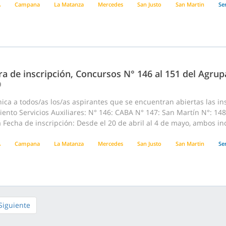
A
Campana
La Matanza
Mercedes
San Justo
San Martin
Ser
a de inscripción, Concursos N° 146 al 151 del Agrup
0
ca a todos/as los/as aspirantes que se encuentran abiertas las ins
ento Servicios Auxiliares: N° 146: CABA N° 147: San Martín N°: 14
echa de inscripción: Desde el 20 de abril al 4 de mayo, ambos incl
A
Campana
La Matanza
Mercedes
San Justo
San Martin
Ser
Siguiente