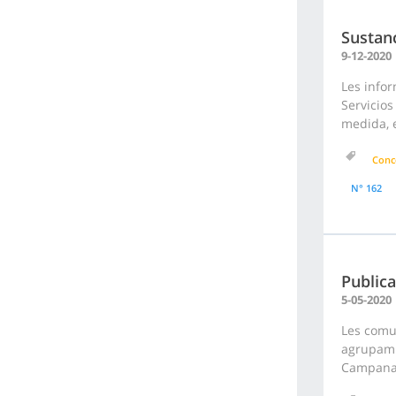
Sustanc
9-12-2020
Les infor
Servicios
medida, e
Conc
N° 162
Publica
5-05-2020
Les comu
agrupamie
Campana.