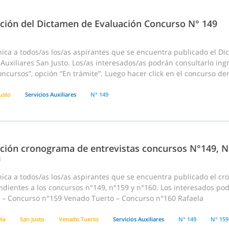
ación del Dictamen de Evaluación Concurso N° 149
ica a todos/as los/as aspirantes que se encuentra publicado el D
 Auxiliares San Justo. Los/as interesados/as podrán consultarlo ing
cursos”, opción “En trámite”. Luego hacer click en el concurso dentr
usto
Servicios Auxiliares
N° 149
ación cronograma de entrevistas concursos N°149, N
1
ca a todos/as los/as aspirantes que se encuentra publicado el cro
dientes a los concursos n°149, n°159 y n°160. Los interesados pod
o – Concurso n°159 Venado Tuerto – Concurso n°160 Rafaela
ela
San Justo
Venado Tuerto
Servicios Auxiliares
N° 149
N° 159