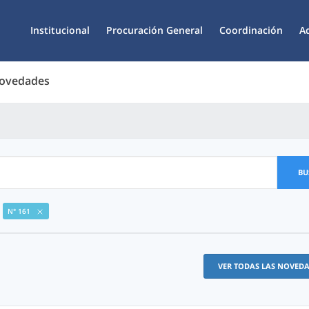
Institucional
Procuración General
Coordinación
A
Novedades
BU
N° 161
VER TODAS LAS NOVED