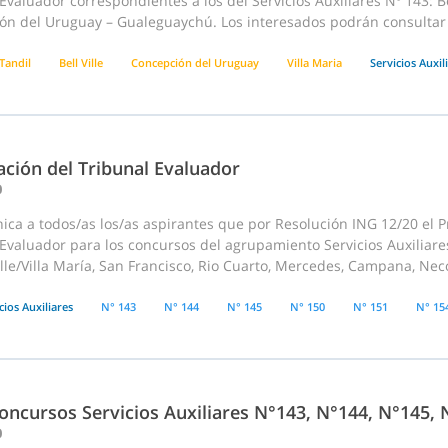
Evaluador correspondientes a los del Servicios Auxiliares Nº 143: Bel
ón del Uruguay – Gualeguaychú. Los interesados podrán consultar l
Tandil
Bell Ville
Concepción del Uruguay
Villa Maria
Servicios Auxil
ación del Tribunal Evaluador
0
ca a todos/as los/as aspirantes que por Resolución ING 12/20 el P
Evaluador para los concursos del agrupamiento Servicios Auxiliares 
ille/Villa María, San Francisco, Rio Cuarto, Mercedes, Campana, Nec
cios Auxiliares
N° 143
N° 144
N° 145
N° 150
N° 151
N° 15
oncursos Servicios Auxiliares N°143, N°144, N°145, 
0