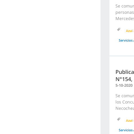
Se comuni
personas 
Mercedes
Azul-
Servicios 
Publica
N°154,
5-10-2020
Se comuni
los Concu
Necochea
Azul-
Servicios 