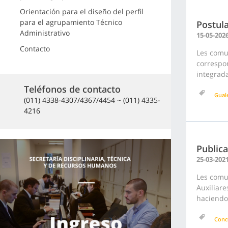
Orientación para el diseño del perfil
para el agrupamiento Técnico
Postul
Administrativo
15-05-202
Contacto
Les comu
correspon
integrada
Teléfonos de contacto
Gual
(011) 4338-4307/4367/4454 ~ (011) 4335-
4216
Publica
25-03-202
Les comun
Auxiliar
haciendo 
Conc