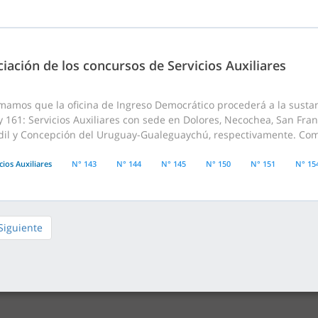
iación de los concursos de Servicios Auxiliares
mamos que la oficina de Ingreso Democrático procederá a la sustanc
y 161: Servicios Auxiliares con sede en Dolores, Necochea, San Franc
dil y Concepción del Uruguay-Gualeguaychú, respectivamente. Como
cios Auxiliares
N° 143
N° 144
N° 145
N° 150
N° 151
N° 15
Siguiente