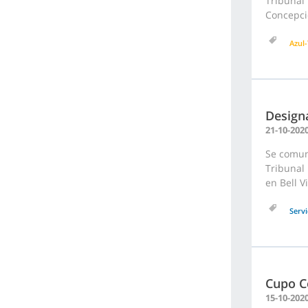
Tribunal 
Concepci
Azul-
Design
21-10-202
Se comuni
Tribunal 
en Bell V
Servi
Cupo C
15-10-202