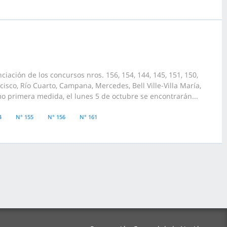
iación de los concursos nros. 156, 154, 144, 145, 151, 150,
isco, Río Cuarto, Campana, Mercedes, Bell Ville-Villa María,
 primera medida, el lunes 5 de octubre se encontrarán...
4
N° 155
N° 156
N° 161