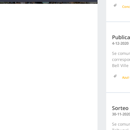
Conc
Public
4-12-2020
Se comuni
correspon
Bell Vill
Azul-
Sorteo
30-11-202
Se comuni