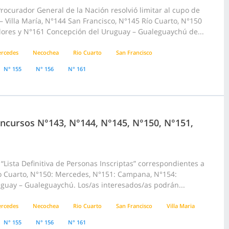
rocurador General de la Nación resolvió limitar al cupo de
 – Villa María, N°144 San Francisco, N°145 Río Cuarto, N°150
ores y N°161 Concepción del Uruguay – Gualeguaychú de...
rcedes
Necochea
Rio Cuarto
San Francisco
N° 155
N° 156
N° 161
Concursos N°143, N°144, N°145, N°150, N°151,
Lista Definitiva de Personas Inscriptas” correspondientes a
 Río Cuarto, N°150: Mercedes, N°151: Campana, N°154:
uguay – Gualeguaychú. Los/as interesados/as podrán...
rcedes
Necochea
Rio Cuarto
San Francisco
Villa Maria
N° 155
N° 156
N° 161