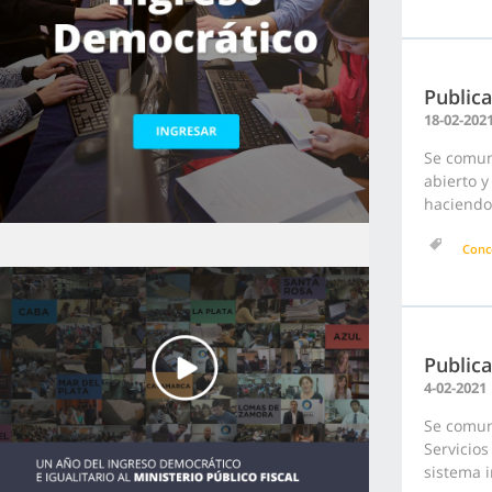
Publica
18-02-202
Se comuni
abierto y
haciendo 
Conc
Public
4-02-2021
Se comun
Servicio
sistema i