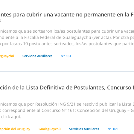
antes para cubrir una vacante no permanente en la F
6
nicamos que se sortearon los/as postulantes para cubrir una vaca
diente a la Fiscalía Federal de Gualeguaychú (ver acta). Por otra p
 por las/os 10 postulantes sorteados, los/as postulantes que part
eguaychú
Servicios Auxiliares
N° 161
ción de la Lista Definitiva de Postulantes, Concurso
1
icamos que por Resolución ING 9/21 se resolvió publicar la Lista 
es correspondiente al Concurso Nº 161: Concepción del Uruguay – G
click aquí.
epción del Uruguay
Gualeguaychú
Servicios Auxiliares
N° 161