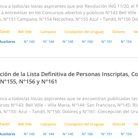
ca a todos/as los/as aspirantes que por Resolución ING 11/20, el P
a entrevistar en los Concursos abiertos y públicos Nº143 Bell Ville
, N°151 Campana, N°154 Necochea, N°155 Azul – Tandil, N°156 Dol
Tandil
Bell Ville
Campana
Concepción del Uruguay
Dolores
Me
Auxiliares
N° 143
N° 144
N° 145
N° 150
N° 151
N° 154
ción de la Lista Definitiva de Personas Inscriptas, 
 N°155, N°156 y N°161
ca a todos/as los/as aspirantes que se encuentran publicadas las “
rsos Nº143: Bell Ville – Villa Maria, N°144: San Francisco, N°145:
, N°155: Azul – Tandil, N°156: Dolores y N°161: Concepción del Ur
Tandil
Bell Ville
Campana
Concepción del Uruguay
Dolores
Me
Auxiliares
N° 143
N° 144
N° 145
N° 150
N° 151
N° 154