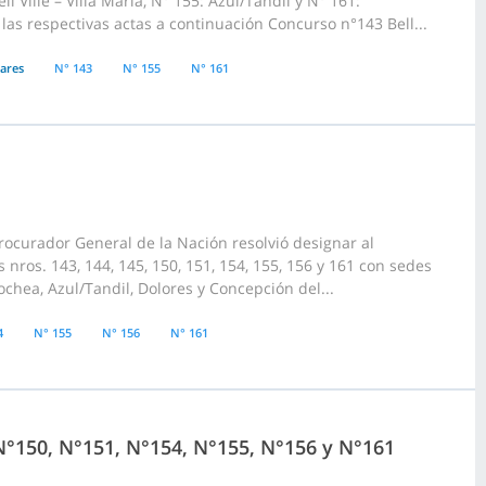
l Ville – Villa María, N° 155: Azul/Tandil y N° 161:
as respectivas actas a continuación Concurso n°143 Bell...
iares
N° 143
N° 155
N° 161
rocurador General de la Nación resolvió designar al
nros. 143, 144, 145, 150, 151, 154, 155, 156 y 161 con sedes
ochea, Azul/Tandil, Dolores y Concepción del...
4
N° 155
N° 156
N° 161
N°150, N°151, N°154, N°155, N°156 y N°161