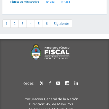
Técnico Administrativo
N° 383
N° 384
1
2
3
4
5
6
Siguiente
Redes:
Procuración General de la Nación
Dirección: Av. de Mayo 760