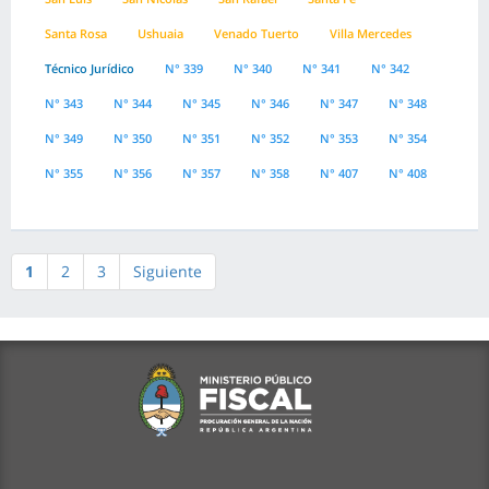
Santa Rosa
Ushuaia
Venado Tuerto
Villa Mercedes
Técnico Jurídico
N° 339
N° 340
N° 341
N° 342
N° 343
N° 344
N° 345
N° 346
N° 347
N° 348
N° 349
N° 350
N° 351
N° 352
N° 353
N° 354
N° 355
N° 356
N° 357
N° 358
N° 407
N° 408
1
2
3
Siguiente