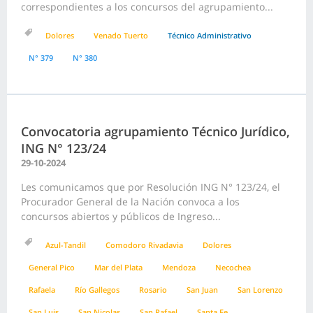
correspondientes a los concursos del agrupamiento...
Dolores
Venado Tuerto
Técnico Administrativo
N° 379
N° 380
Convocatoria agrupamiento Técnico Jurídico,
ING N° 123/24
29-10-2024
Les comunicamos que por Resolución ING N° 123/24, el
Procurador General de la Nación convoca a los
concursos abiertos y públicos de Ingreso...
Azul-Tandil
Comodoro Rivadavia
Dolores
General Pico
Mar del Plata
Mendoza
Necochea
Rafaela
Río Gallegos
Rosario
San Juan
San Lorenzo
San Luis
San Nicolas
San Rafael
Santa Fe