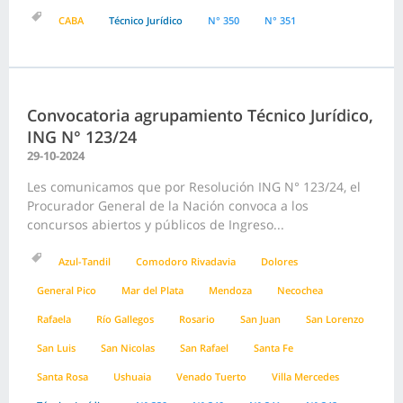
CABA
Técnico Jurídico
N° 350
N° 351
Convocatoria agrupamiento Técnico Jurídico,
ING N° 123/24
29-10-2024
Les comunicamos que por Resolución ING N° 123/24, el
Procurador General de la Nación convoca a los
concursos abiertos y públicos de Ingreso...
Azul-Tandil
Comodoro Rivadavia
Dolores
General Pico
Mar del Plata
Mendoza
Necochea
Rafaela
Río Gallegos
Rosario
San Juan
San Lorenzo
San Luis
San Nicolas
San Rafael
Santa Fe
Santa Rosa
Ushuaia
Venado Tuerto
Villa Mercedes