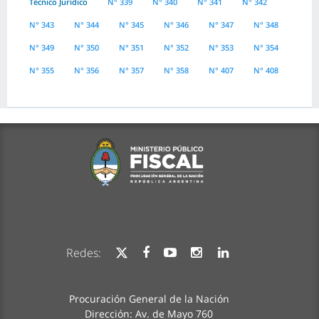
Técnico Jurídico
N° 339
N° 340
N° 341
N° 342
N° 343
N° 344
N° 345
N° 346
N° 347
N° 348
N° 349
N° 350
N° 351
N° 352
N° 353
N° 354
N° 355
N° 356
N° 357
N° 358
N° 407
N° 408
Redes:
Procuración General de la Nación
Dirección: Av. de Mayo 760