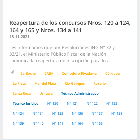
Reapertura de los concursos Nros. 120 a 124,
164 y 165 y Nros. 134 a 141
18-11-2021
Les informamos que por Resoluciones ING N° 32 y
33/21, el Ministerio Público Fiscal de la Nación
comunica la reapertura de inscripción para los...
Bariloche
CABA
Comodoro Rivadavia
Córdoba
La Plata
Mar del Plata
Río Gallegos
Rosario
Santa Rosa
Ushuaia
Técnico Administrativo
Técnico Jurídico
N° 120
N° 121
N° 122
N° 123
N° 124
N° 134
N° 135
N° 136
N° 137
N° 138
N° 139
N° 140
N° 141
N° 164
N° 165