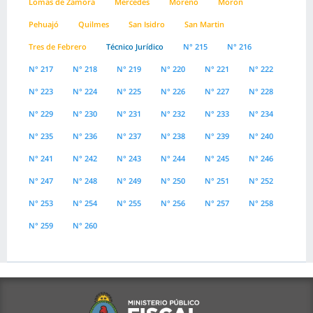
Lomas de Zamora
Mercedes
Moreno
Moron
Pehuajó
Quilmes
San Isidro
San Martin
Tres de Febrero
Técnico Jurídico
N° 215
N° 216
N° 217
N° 218
N° 219
N° 220
N° 221
N° 222
N° 223
N° 224
N° 225
N° 226
N° 227
N° 228
N° 229
N° 230
N° 231
N° 232
N° 233
N° 234
N° 235
N° 236
N° 237
N° 238
N° 239
N° 240
N° 241
N° 242
N° 243
N° 244
N° 245
N° 246
N° 247
N° 248
N° 249
N° 250
N° 251
N° 252
N° 253
N° 254
N° 255
N° 256
N° 257
N° 258
N° 259
N° 260