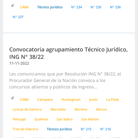
CABA
Técnico Jurídico
N° 234
N° 235
N° 236
N° 237
Convocatoria agrupamiento Técnico Jurídico,
ING N° 38/22
11-11-2022
Les comunicamos que por Resolución ING N° 38/22, el
Procurador General de la Nación convoca a los
concursos abiertos y públicos de Ingreso...
CABA
Campana
Hurlingham
Junín
La Plata
Lomas de Zamora
Mercedes
Moreno
Moron
Pehuajó
Quilmes
San Isidro
San Martin
Tres de Febrero
Técnico Jurídico
N° 215
N° 216