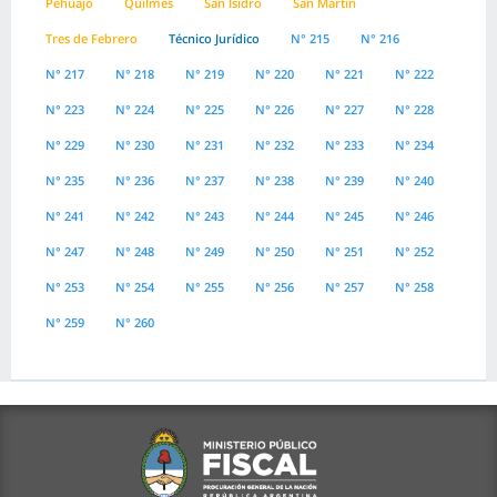
Pehuajó
Quilmes
San Isidro
San Martin
Tres de Febrero
Técnico Jurídico
N° 215
N° 216
N° 217
N° 218
N° 219
N° 220
N° 221
N° 222
N° 223
N° 224
N° 225
N° 226
N° 227
N° 228
N° 229
N° 230
N° 231
N° 232
N° 233
N° 234
N° 235
N° 236
N° 237
N° 238
N° 239
N° 240
N° 241
N° 242
N° 243
N° 244
N° 245
N° 246
N° 247
N° 248
N° 249
N° 250
N° 251
N° 252
N° 253
N° 254
N° 255
N° 256
N° 257
N° 258
N° 259
N° 260