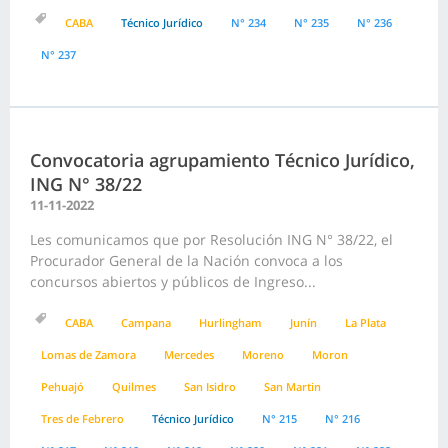
CABA
Técnico Jurídico
N° 234
N° 235
N° 236
N° 237
Convocatoria agrupamiento Técnico Jurídico,
ING N° 38/22
11-11-2022
Les comunicamos que por Resolución ING N° 38/22, el
Procurador General de la Nación convoca a los
concursos abiertos y públicos de Ingreso...
CABA
Campana
Hurlingham
Junín
La Plata
Lomas de Zamora
Mercedes
Moreno
Moron
Pehuajó
Quilmes
San Isidro
San Martin
Tres de Febrero
Técnico Jurídico
N° 215
N° 216