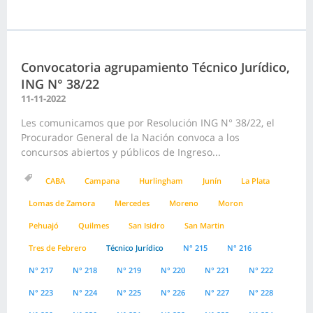
Convocatoria agrupamiento Técnico Jurídico,
ING N° 38/22
11-11-2022
Les comunicamos que por Resolución ING N° 38/22, el
Procurador General de la Nación convoca a los
concursos abiertos y públicos de Ingreso...
CABA
Campana
Hurlingham
Junín
La Plata
Lomas de Zamora
Mercedes
Moreno
Moron
Pehuajó
Quilmes
San Isidro
San Martin
Tres de Febrero
Técnico Jurídico
N° 215
N° 216
N° 217
N° 218
N° 219
N° 220
N° 221
N° 222
N° 223
N° 224
N° 225
N° 226
N° 227
N° 228