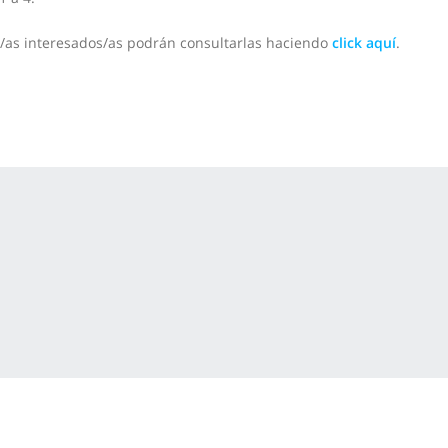
/as interesados/as podrán consultarlas haciendo
click aquí
.