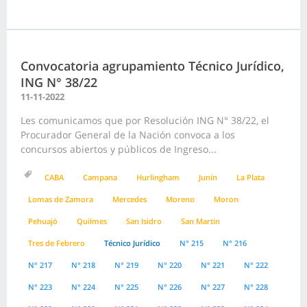
Convocatoria agrupamiento Técnico Jurídico,
ING N° 38/22
11-11-2022
Les comunicamos que por Resolución ING N° 38/22, el
Procurador General de la Nación convoca a los
concursos abiertos y públicos de Ingreso...
CABA
Campana
Hurlingham
Junín
La Plata
Lomas de Zamora
Mercedes
Moreno
Moron
Pehuajó
Quilmes
San Isidro
San Martin
Tres de Febrero
Técnico Jurídico
N° 215
N° 216
N° 217
N° 218
N° 219
N° 220
N° 221
N° 222
N° 223
N° 224
N° 225
N° 226
N° 227
N° 228