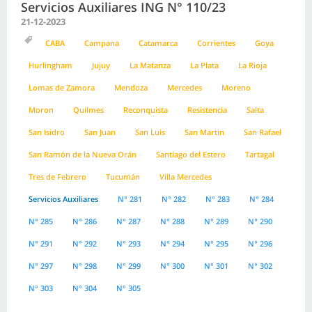
Servicios Auxiliares ING N° 110/23
21-12-2023
CABA
Campana
Catamarca
Corrientes
Goya
Hurlingham
Jujuy
La Matanza
La Plata
La Rioja
Lomas de Zamora
Mendoza
Mercedes
Moreno
Moron
Quilmes
Reconquista
Resistencia
Salta
San Isidro
San Juan
San Luis
San Martin
San Rafael
San Ramón de la Nueva Orán
Santiago del Estero
Tartagal
Tres de Febrero
Tucumán
Villa Mercedes
Servicios Auxiliares
N° 281
N° 282
N° 283
N° 284
N° 285
N° 286
N° 287
N° 288
N° 289
N° 290
N° 291
N° 292
N° 293
N° 294
N° 295
N° 296
N° 297
N° 298
N° 299
N° 300
N° 301
N° 302
N° 303
N° 304
N° 305