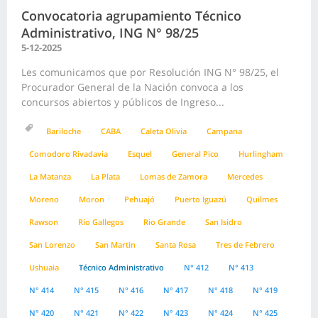
Convocatoria agrupamiento Técnico
Administrativo, ING N° 98/25
5-12-2025
Les comunicamos que por Resolución ING N° 98/25, el
Procurador General de la Nación convoca a los
concursos abiertos y públicos de Ingreso...
Bariloche
CABA
Caleta Olivia
Campana
Comodoro Rivadavia
Esquel
General Pico
Hurlingham
La Matanza
La Plata
Lomas de Zamora
Mercedes
Moreno
Moron
Pehuajó
Puerto Iguazú
Quilmes
Rawson
Río Gallegos
Rio Grande
San Isidro
San Lorenzo
San Martin
Santa Rosa
Tres de Febrero
Ushuaia
Técnico Administrativo
N° 412
N° 413
N° 414
N° 415
N° 416
N° 417
N° 418
N° 419
N° 420
N° 421
N° 422
N° 423
N° 424
N° 425