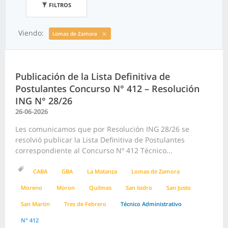
FILTROS
Viendo:
Lomas de Zamora
Publicación de la Lista Definitiva de
Postulantes Concurso N° 412 – Resolución
ING N° 28/26
26-06-2026
Les comunicamos que por Resolución ING 28/26 se
resolvió publicar la Lista Definitiva de Postulantes
correspondiente al Concurso Nº 412 Técnico...
CABA
GBA
La Matanza
Lomas de Zamora
Moreno
Moron
Quilmes
San Isidro
San Justo
San Martin
Tres de Febrero
Técnico Administrativo
N° 412