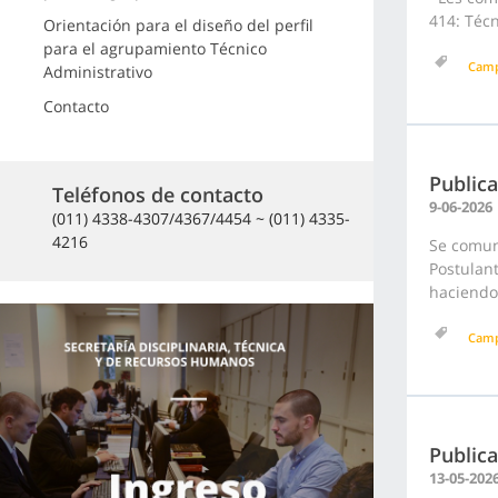
414: Técn
Orientación para el diseño del perfil
para el agrupamiento Técnico
Cam
Administrativo
Contacto
Publica
Teléfonos de contacto
9-06-2026
(011) 4338-4307/4367/4454 ~ (011) 4335-
4216
Se comuni
Postulan
haciendo 
Cam
Public
13-05-202