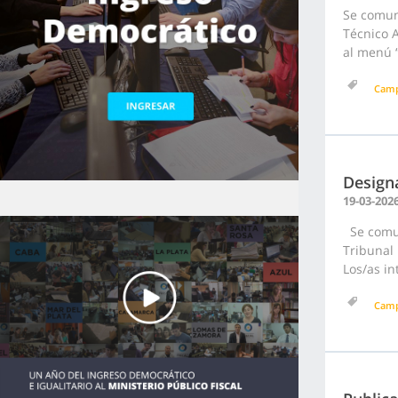
Se comun
Técnico 
al menú “
Cam
Designa
19-03-202
Se comun
Tribunal
Los/as in
Cam