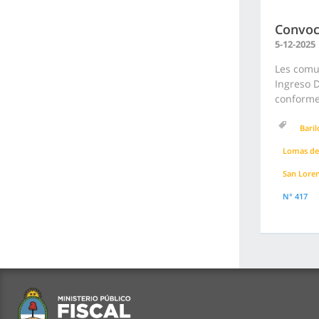
Convoc
5-12-2025
Les comu
Ingreso D
conforme 
Bari
Lomas de
San Lore
N° 417