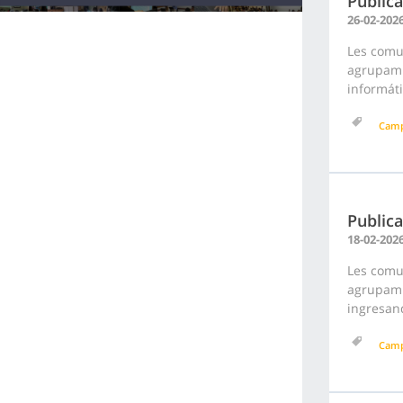
Publica
26-02-202
Les comun
agrupami
informáti
Cam
Publica
18-02-202
Les comu
agrupami
ingresand
Cam