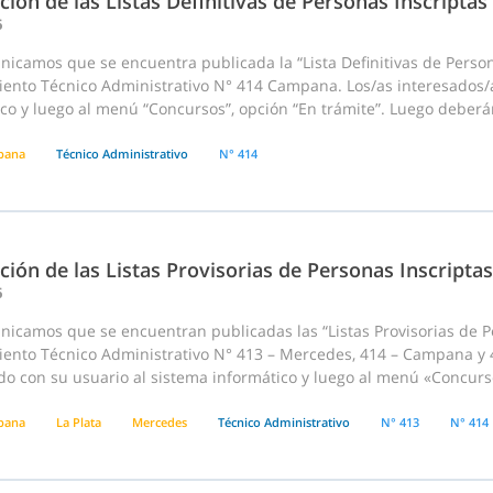
ción de las Listas Definitivas de Personas Inscriptas
6
icamos que se encuentra publicada la “Lista Definitivas de Person
ento Técnico Administrativo N° 414 Campana. Los/as interesados/a
co y luego al menú “Concursos”, opción “En trámite”. Luego deberán
pana
Técnico Administrativo
N° 414
ción de las Listas Provisorias de Personas Inscriptas
6
nicamos que se encuentran publicadas las “Listas Provisorias de P
ento Técnico Administrativo N° 413 – Mercedes, 414 – Campana y 41
o con su usuario al sistema informático y luego al menú «Concursos
pana
La Plata
Mercedes
Técnico Administrativo
N° 413
N° 414