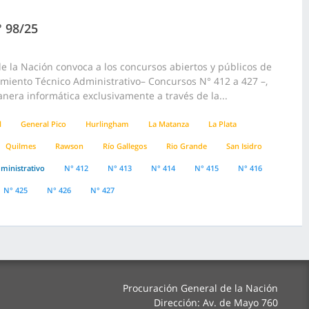
° 98/25
 la Nación convoca a los concursos abiertos y públicos de
pamiento Técnico Administrativo– Concursos N° 412 a 427 –,
anera informática exclusivamente a través de la...
l
General Pico
Hurlingham
La Matanza
La Plata
Quilmes
Rawson
Río Gallegos
Rio Grande
San Isidro
ministrativo
N° 412
N° 413
N° 414
N° 415
N° 416
N° 425
N° 426
N° 427
Procuración General de la Nación
Dirección: Av. de Mayo 760