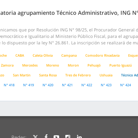
atoria agrupamiento Técnico Administrativo, ING N
nicamos que por Resolución ING N° 98/25, el Procurador General de
emocrático e Igualitario al Ministerio Público Fiscal, para el agru
lo dispuesto por la ley N° 26.861. La inscripción se realizará de m
loche
CABA
Caleta Olivia
Campana
Comodoro Rivadavia
Esque
 Zamora
Mercedes
Moreno
Moron
Pehuajó
Puerto Iguazú
nzo
San Martin
Santa Rosa
Tres de Febrero
Ushuaia
Técnico Ad
N° 418
N° 419
N° 420
N° 421
N° 422
N° 423
N° 424
Redes: