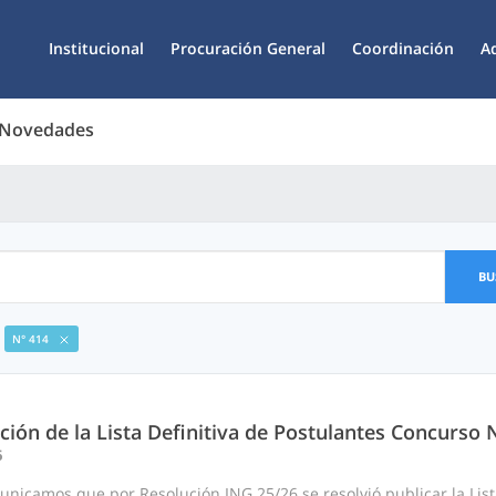
Institucional
Procuración General
Coordinación
A
 Novedades
BU
N° 414
ción de la Lista Definitiva de Postulantes Concurso 
6
nicamos que por Resolución ING 25/26 se resolvió publicar la List