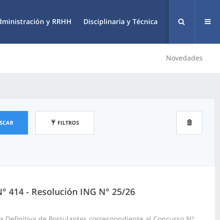
dministración y RRHH
Disciplinaria y Técnica
Novedades
SCAR
FILTROS
N° 414 - Resolución ING N° 25/26
a Definitiva de Postulantes correspondiente al Concurso Nº