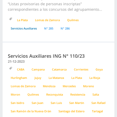
“Listas provisorias de personas inscriptas”
correspondientes a los concursos del agrupamiento...
La Plata
Lomas de Zamora
Quilmes
Servicios Auxiliares
N° 285
N° 286
Servicios Auxiliares ING N° 110/23
21-12-2023
CABA
Campana
Catamarca
Corrientes
Goya
Hurlingham
Jujuy
La Matanza
La Plata
La Rioja
Lomas de Zamora
Mendoza
Mercedes
Moreno
Moron
Quilmes
Reconquista
Resistencia
Salta
San Isidro
San Juan
San Luis
San Martin
San Rafael
San Ramón de la Nueva Orán
Santiago del Estero
Tartagal