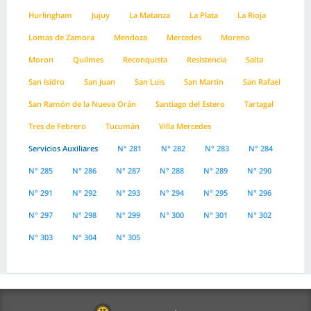
Hurlingham
Jujuy
La Matanza
La Plata
La Rioja
Lomas de Zamora
Mendoza
Mercedes
Moreno
Moron
Quilmes
Reconquista
Resistencia
Salta
San Isidro
San Juan
San Luis
San Martin
San Rafael
San Ramón de la Nueva Orán
Santiago del Estero
Tartagal
Tres de Febrero
Tucumán
Villa Mercedes
Servicios Auxiliares
N° 281
N° 282
N° 283
N° 284
N° 285
N° 286
N° 287
N° 288
N° 289
N° 290
N° 291
N° 292
N° 293
N° 294
N° 295
N° 296
N° 297
N° 298
N° 299
N° 300
N° 301
N° 302
N° 303
N° 304
N° 305