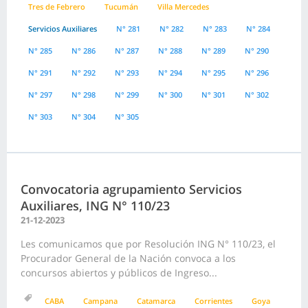
Tres de Febrero
Tucumán
Villa Mercedes
Servicios Auxiliares
N° 281
N° 282
N° 283
N° 284
N° 285
N° 286
N° 287
N° 288
N° 289
N° 290
N° 291
N° 292
N° 293
N° 294
N° 295
N° 296
N° 297
N° 298
N° 299
N° 300
N° 301
N° 302
N° 303
N° 304
N° 305
Convocatoria agrupamiento Servicios
Auxiliares, ING N° 110/23
21-12-2023
Les comunicamos que por Resolución ING N° 110/23, el
Procurador General de la Nación convoca a los
concursos abiertos y públicos de Ingreso...
CABA
Campana
Catamarca
Corrientes
Goya