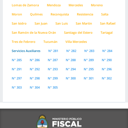
Lomas de Zamora
Mendoza
Mercedes
Moreno
Moron
Quilmes
Reconquista
Resistencia
Salta
San Isidro
San Juan
San Luis
San Martin
San Rafael
San Ramón de la Nueva Orán
Santiago del Estero
Tartagal
Tres de Febrero
Tucumán
Villa Mercedes
Servicios Auxiliares
N° 281
N° 282
N° 283
N° 284
N° 285
N° 286
N° 287
N° 288
N° 289
N° 290
N° 291
N° 292
N° 293
N° 294
N° 295
N° 296
N° 297
N° 298
N° 299
N° 300
N° 301
N° 302
N° 303
N° 304
N° 305