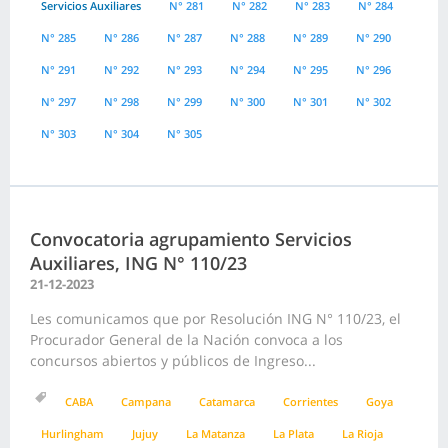
Servicios Auxiliares
N° 281
N° 282
N° 283
N° 284
N° 285
N° 286
N° 287
N° 288
N° 289
N° 290
N° 291
N° 292
N° 293
N° 294
N° 295
N° 296
N° 297
N° 298
N° 299
N° 300
N° 301
N° 302
N° 303
N° 304
N° 305
Convocatoria agrupamiento Servicios
Auxiliares, ING N° 110/23
21-12-2023
Les comunicamos que por Resolución ING N° 110/23, el
Procurador General de la Nación convoca a los
concursos abiertos y públicos de Ingreso...
CABA
Campana
Catamarca
Corrientes
Goya
Hurlingham
Jujuy
La Matanza
La Plata
La Rioja