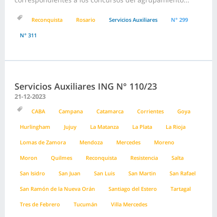
Reconquista
Rosario
Servicios Auxiliares
N° 299
N° 311
Servicios Auxiliares ING N° 110/23
21-12-2023
CABA
Campana
Catamarca
Corrientes
Goya
Hurlingham
Jujuy
La Matanza
La Plata
La Rioja
Lomas de Zamora
Mendoza
Mercedes
Moreno
Moron
Quilmes
Reconquista
Resistencia
Salta
San Isidro
San Juan
San Luis
San Martin
San Rafael
San Ramón de la Nueva Orán
Santiago del Estero
Tartagal
Tres de Febrero
Tucumán
Villa Mercedes