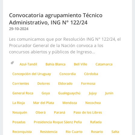
Convocatoria agrupamiento Técnico
Administrativo, ING N° 122/24
29-10-2024
Les comunicamos que por Resolución ING N° 122/24, el
Procurador General de la Nación convoca a los
concursos abiertos y públicos de Ingreso...
Azul-Tandil
Bahía Blanca
Bell Ville
Catamarca
Concepción del Uruguay
Concordia
Córdoba
Corrientes
Dolores
Eldorado
Formosa
General Roca
Goya
Gualeguaychú
Jujuy
Junín
La Rioja
Mar del Plata
Mendoza
Necochea
Neuquén
Oberá
Paraná
Paso de los Libres
Posadas
Presidencia Roque Sáenz Peña
Rafaela
Reconquista
Resistencia
Rio Cuarto
Rosario
Salta