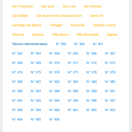
San Francisco
San Juan
San Luis
San Nicolas
San Rafael
San Ramón de la Nueva Orán
Santa Fe
Santiago del Estero
Tartagal
Tucumán
Venado Tuerto
Victoria
Viedma
Villa Maria
Villa Mercedes
Zapala
Técnico Administrativo
N° 359
N° 360
N° 361
N° 362
N° 363
N° 364
N° 365
N° 366
N° 367
N° 368
N° 369
N° 370
N° 371
N° 372
N° 373
N° 374
N° 375
N° 376
N° 377
N° 378
N° 379
N° 380
N° 381
N° 382
N° 383
N° 384
N° 385
N° 386
N° 387
N° 388
N° 389
N° 390
N° 391
N° 392
N° 393
N° 394
N° 395
N° 396
N° 397
N° 398
N° 399
N° 400
N° 401
N° 402
N° 403
N° 404
N° 405
N° 406