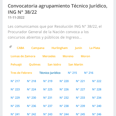
Convocatoria agrupamiento Técnico Jurídico,
ING N° 38/22
11-11-2022
Les comunicamos que por Resolución ING N° 38/22, el
Procurador General de la Nación convoca a los
concursos abiertos y públicos de Ingreso...
CABA
Campana
Hurlingham
Junín
La Plata
Lomas de Zamora
Mercedes
Moreno
Moron
Pehuajó
Quilmes
San Isidro
San Martin
Tres de Febrero
Técnico Jurídico
N° 215
N° 216
N° 217
N° 218
N° 219
N° 220
N° 221
N° 222
N° 223
N° 224
N° 225
N° 226
N° 227
N° 228
N° 229
N° 230
N° 231
N° 232
N° 233
N° 234
N° 235
N° 236
N° 237
N° 238
N° 239
N° 240
N° 241
N° 242
N° 243
N° 244
N° 245
N° 246