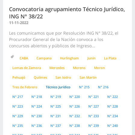
Convocatoria agrupamiento Técnico Jurídico,
ING N° 38/22
11-11-2022
Les comunicamos que por Resolución ING N° 38/22, el
Procurador General de la Nación convoca a los
concursos abiertos y públicos de Ingreso...
CABA
Campana
Hurlingham
Junín
La Plata
Lomas de Zamora
Mercedes
Moreno
Moron
Pehuajó
Quilmes
San Isidro
San Martin
Tres de Febrero
Técnico Jurídico
N° 215
N° 216
N° 217
N° 218
N° 219
N° 220
N° 221
N° 222
N° 223
N° 224
N° 225
N° 226
N° 227
N° 228
N° 229
N° 230
N° 231
N° 232
N° 233
N° 234
N° 235
N° 236
N° 237
N° 238
N° 239
N° 240