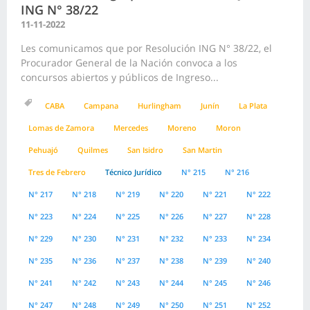
ING N° 38/22
11-11-2022
Les comunicamos que por Resolución ING N° 38/22, el
Procurador General de la Nación convoca a los
concursos abiertos y públicos de Ingreso...
CABA
Campana
Hurlingham
Junín
La Plata
Lomas de Zamora
Mercedes
Moreno
Moron
Pehuajó
Quilmes
San Isidro
San Martin
Tres de Febrero
Técnico Jurídico
N° 215
N° 216
N° 217
N° 218
N° 219
N° 220
N° 221
N° 222
N° 223
N° 224
N° 225
N° 226
N° 227
N° 228
N° 229
N° 230
N° 231
N° 232
N° 233
N° 234
N° 235
N° 236
N° 237
N° 238
N° 239
N° 240
N° 241
N° 242
N° 243
N° 244
N° 245
N° 246
N° 247
N° 248
N° 249
N° 250
N° 251
N° 252