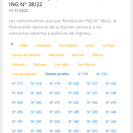
ING N° 38/22
11-11-2022
Les comunicamos que por Resolución ING N° 38/22, el
Procurador General de la Nación convoca a los
concursos abiertos y públicos de Ingreso...
CABA
Campana
Hurlingham
Junín
La Plata
Lomas de Zamora
Mercedes
Moreno
Moron
Pehuajó
Quilmes
San Isidro
San Martin
Tres de Febrero
Técnico Jurídico
N° 215
N° 216
N° 217
N° 218
N° 219
N° 220
N° 221
N° 222
N° 223
N° 224
N° 225
N° 226
N° 227
N° 228
N° 229
N° 230
N° 231
N° 232
N° 233
N° 234
N° 235
N° 236
N° 237
N° 238
N° 239
N° 240
N° 241
N° 242
N° 243
N° 244
N° 245
N° 246
N° 247
N° 248
N° 249
N° 250
N° 251
N° 252