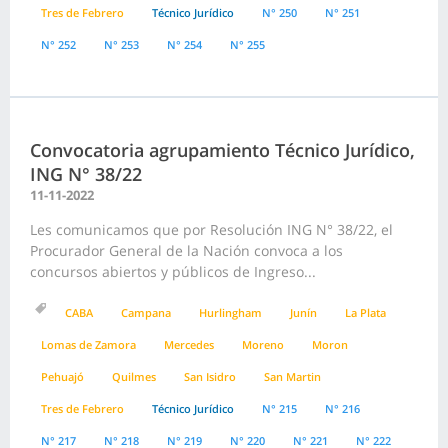
Tres de Febrero
Técnico Jurídico
N° 250
N° 251
N° 252
N° 253
N° 254
N° 255
Convocatoria agrupamiento Técnico Jurídico,
ING N° 38/22
11-11-2022
Les comunicamos que por Resolución ING N° 38/22, el
Procurador General de la Nación convoca a los
concursos abiertos y públicos de Ingreso...
CABA
Campana
Hurlingham
Junín
La Plata
Lomas de Zamora
Mercedes
Moreno
Moron
Pehuajó
Quilmes
San Isidro
San Martin
Tres de Febrero
Técnico Jurídico
N° 215
N° 216
N° 217
N° 218
N° 219
N° 220
N° 221
N° 222