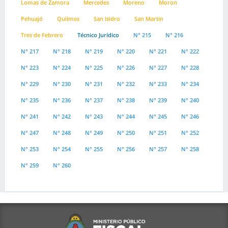
Lomas de Zamora
Mercedes
Moreno
Moron
Pehuajó
Quilmes
San Isidro
San Martin
Tres de Febrero
Técnico Jurídico
N° 215
N° 216
N° 217
N° 218
N° 219
N° 220
N° 221
N° 222
N° 223
N° 224
N° 225
N° 226
N° 227
N° 228
N° 229
N° 230
N° 231
N° 232
N° 233
N° 234
N° 235
N° 236
N° 237
N° 238
N° 239
N° 240
N° 241
N° 242
N° 243
N° 244
N° 245
N° 246
N° 247
N° 248
N° 249
N° 250
N° 251
N° 252
N° 253
N° 254
N° 255
N° 256
N° 257
N° 258
N° 259
N° 260