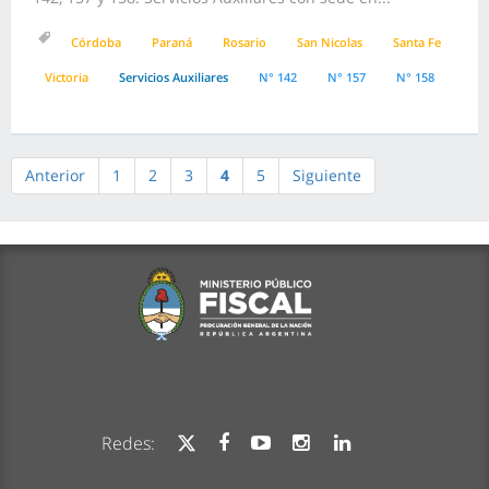
Córdoba
Paraná
Rosario
San Nicolas
Santa Fe
Victoria
Servicios Auxiliares
N° 142
N° 157
N° 158
Anterior
1
2
3
4
5
Siguiente
Redes: