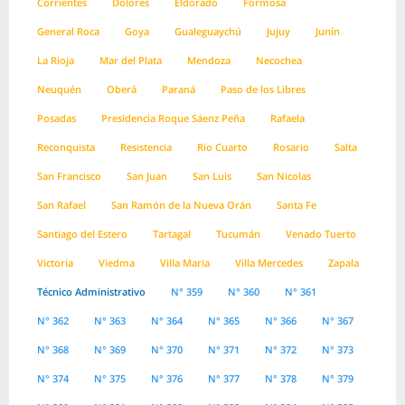
Corrientes
Dolores
Eldorado
Formosa
General Roca
Goya
Gualeguaychú
Jujuy
Junín
La Rioja
Mar del Plata
Mendoza
Necochea
Neuquén
Oberá
Paraná
Paso de los Libres
Posadas
Presidencia Roque Sáenz Peña
Rafaela
Reconquista
Resistencia
Rio Cuarto
Rosario
Salta
San Francisco
San Juan
San Luis
San Nicolas
San Rafael
San Ramón de la Nueva Orán
Santa Fe
Santiago del Estero
Tartagal
Tucumán
Venado Tuerto
Victoria
Viedma
Villa Maria
Villa Mercedes
Zapala
Técnico Administrativo
N° 359
N° 360
N° 361
N° 362
N° 363
N° 364
N° 365
N° 366
N° 367
N° 368
N° 369
N° 370
N° 371
N° 372
N° 373
N° 374
N° 375
N° 376
N° 377
N° 378
N° 379