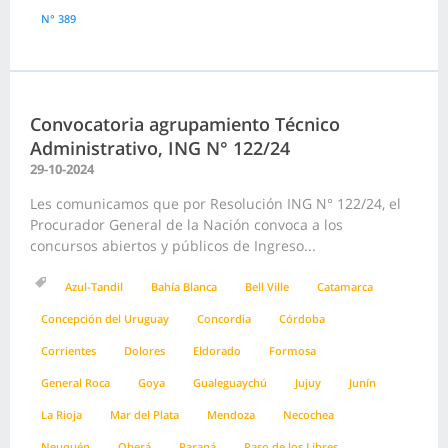
N° 389
Convocatoria agrupamiento Técnico
Administrativo, ING N° 122/24
29-10-2024
Les comunicamos que por Resolución ING N° 122/24, el
Procurador General de la Nación convoca a los
concursos abiertos y públicos de Ingreso...
Azul-Tandil
Bahía Blanca
Bell Ville
Catamarca
Concepción del Uruguay
Concordia
Córdoba
Corrientes
Dolores
Eldorado
Formosa
General Roca
Goya
Gualeguaychú
Jujuy
Junín
La Rioja
Mar del Plata
Mendoza
Necochea
Neuquén
Oberá
Paraná
Paso de los Libres