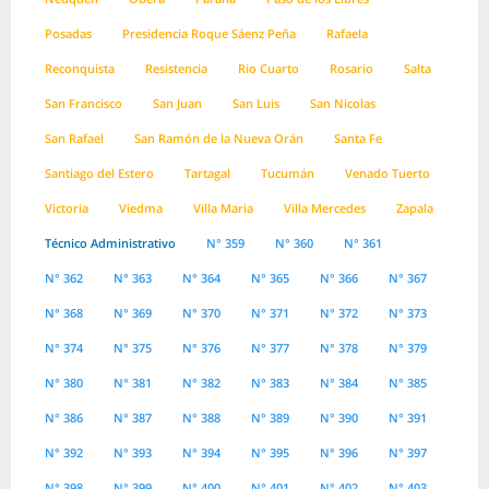
Posadas
Presidencia Roque Sáenz Peña
Rafaela
Reconquista
Resistencia
Rio Cuarto
Rosario
Salta
San Francisco
San Juan
San Luis
San Nicolas
San Rafael
San Ramón de la Nueva Orán
Santa Fe
Santiago del Estero
Tartagal
Tucumán
Venado Tuerto
Victoria
Viedma
Villa Maria
Villa Mercedes
Zapala
Técnico Administrativo
N° 359
N° 360
N° 361
N° 362
N° 363
N° 364
N° 365
N° 366
N° 367
N° 368
N° 369
N° 370
N° 371
N° 372
N° 373
N° 374
N° 375
N° 376
N° 377
N° 378
N° 379
N° 380
N° 381
N° 382
N° 383
N° 384
N° 385
N° 386
N° 387
N° 388
N° 389
N° 390
N° 391
N° 392
N° 393
N° 394
N° 395
N° 396
N° 397
N° 398
N° 399
N° 400
N° 401
N° 402
N° 403