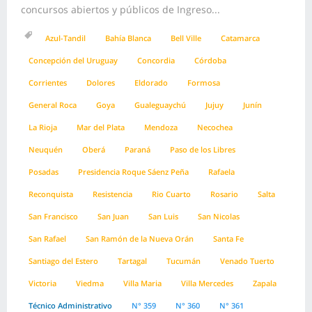
concursos abiertos y públicos de Ingreso...
Azul-Tandil
Bahía Blanca
Bell Ville
Catamarca
Concepción del Uruguay
Concordia
Córdoba
Corrientes
Dolores
Eldorado
Formosa
General Roca
Goya
Gualeguaychú
Jujuy
Junín
La Rioja
Mar del Plata
Mendoza
Necochea
Neuquén
Oberá
Paraná
Paso de los Libres
Posadas
Presidencia Roque Sáenz Peña
Rafaela
Reconquista
Resistencia
Rio Cuarto
Rosario
Salta
San Francisco
San Juan
San Luis
San Nicolas
San Rafael
San Ramón de la Nueva Orán
Santa Fe
Santiago del Estero
Tartagal
Tucumán
Venado Tuerto
Victoria
Viedma
Villa Maria
Villa Mercedes
Zapala
Técnico Administrativo
N° 359
N° 360
N° 361