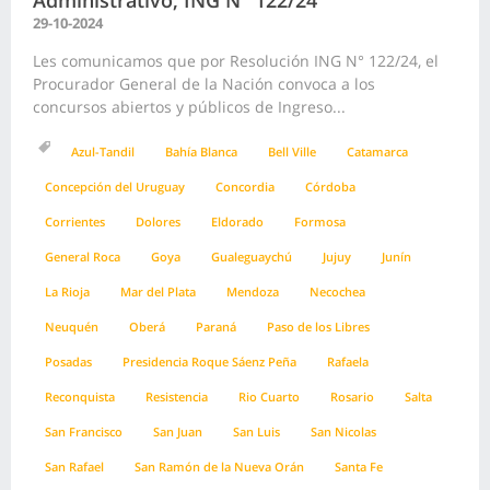
Administrativo, ING N° 122/24
29-10-2024
Les comunicamos que por Resolución ING N° 122/24, el
Procurador General de la Nación convoca a los
concursos abiertos y públicos de Ingreso...
Azul-Tandil
Bahía Blanca
Bell Ville
Catamarca
Concepción del Uruguay
Concordia
Córdoba
Corrientes
Dolores
Eldorado
Formosa
General Roca
Goya
Gualeguaychú
Jujuy
Junín
La Rioja
Mar del Plata
Mendoza
Necochea
Neuquén
Oberá
Paraná
Paso de los Libres
Posadas
Presidencia Roque Sáenz Peña
Rafaela
Reconquista
Resistencia
Rio Cuarto
Rosario
Salta
San Francisco
San Juan
San Luis
San Nicolas
San Rafael
San Ramón de la Nueva Orán
Santa Fe