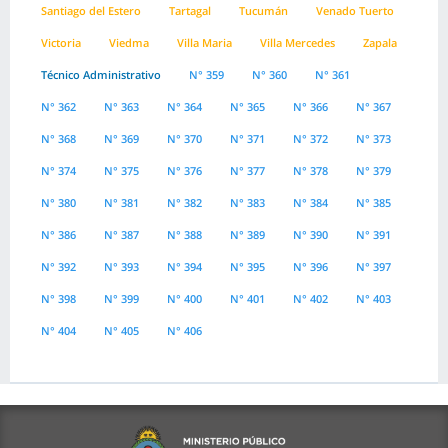
Santiago del Estero
Tartagal
Tucumán
Venado Tuerto
Victoria
Viedma
Villa Maria
Villa Mercedes
Zapala
Técnico Administrativo
N° 359
N° 360
N° 361
N° 362
N° 363
N° 364
N° 365
N° 366
N° 367
N° 368
N° 369
N° 370
N° 371
N° 372
N° 373
N° 374
N° 375
N° 376
N° 377
N° 378
N° 379
N° 380
N° 381
N° 382
N° 383
N° 384
N° 385
N° 386
N° 387
N° 388
N° 389
N° 390
N° 391
N° 392
N° 393
N° 394
N° 395
N° 396
N° 397
N° 398
N° 399
N° 400
N° 401
N° 402
N° 403
N° 404
N° 405
N° 406