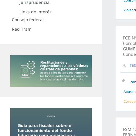
Consuma
Jurisprudencia
Violenc
Links de interés
Consejo federal
Red Tram
FCB N°
Córdo
GUMER
Conde
TE
co
Abuso d
Córdob
FSM 1
FERNA