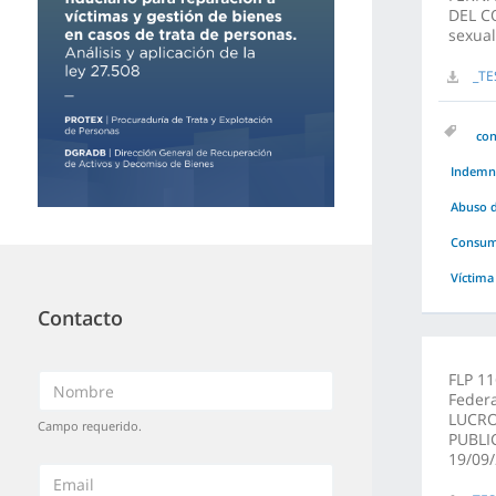
DEL C
sexua
_TE
co
Indemni
Abuso d
Consuma
Víctima
Contacto
FLP 11
Feder
LUCRO 
Campo requerido.
PUBLI
19/09