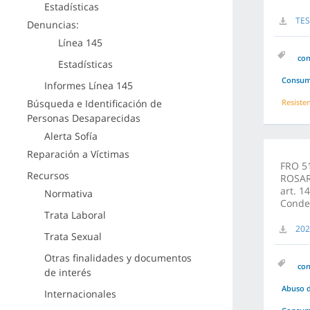
Estadísticas
TES
Denuncias:
Línea 145
co
Estadísticas
Consuma
Informes Línea 145
Búsqueda e Identificación de
Resiste
Personas Desaparecidas
Alerta Sofía
Reparación a Víctimas
FRO 5
Recursos
ROSARI
art. 1
Normativa
Conden
Trata Laboral
202
Trata Sexual
Otras finalidades y documentos
co
de interés
Abuso d
Internacionales