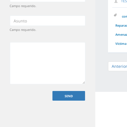
TES
Campo requerido.
co
Repara
Campo requerido.
Amenaz
Víctima
Anterio