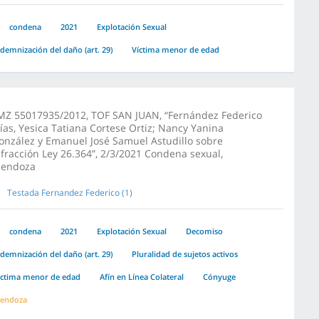
condena
2021
Explotación Sexual
ndemnización del daño (art. 29)
Víctima menor de edad
MZ 55017935/2012, TOF SAN JUAN, “Fernández Federico
lías, Yesica Tatiana Cortese Ortiz; Nancy Yanina
onzález y Emanuel José Samuel Astudillo sobre
nfracción Ley 26.364”, 2/3/2021 Condena sexual,
endoza
Testada Fernandez Federico (1)
condena
2021
Explotación Sexual
Decomiso
ndemnización del daño (art. 29)
Pluralidad de sujetos activos
íctima menor de edad
Afín en Línea Colateral
Cónyuge
endoza