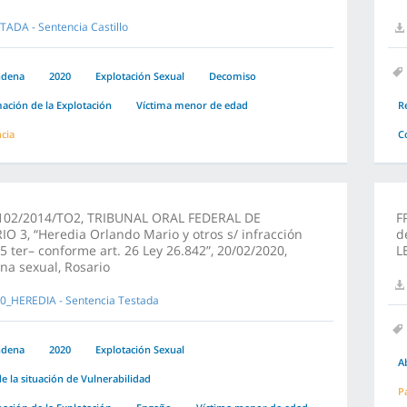
TADA - Sentencia Castillo
ndena
2020
Explotación Sexual
Decomiso
ción de la Explotación
Víctima menor de edad
R
ncia
C
102/2014/TO2, TRIBUNAL ORAL FEDERAL DE
F
O 3, “Heredia Orlando Mario y otros s/ infracción
d
45 ter– conforme art. 26 Ley 26.842”, 20/02/2020,
L
a sexual, Rosario
0_HEREDIA - Sentencia Testada
ndena
2020
Explotación Sexual
A
e la situación de Vulnerabilidad
P