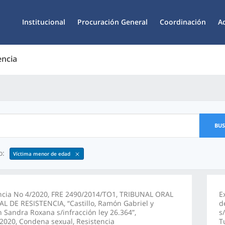
Institucional
Procuración General
Coordinación
A
encia
BU
o:
Víctima menor de edad
ncia No 4/2020, FRE 2490/2014/TO1, TRIBUNAL ORAL
E
L DE RESISTENCIA, “Castillo, Ramón Gabriel y
d
Sandra Roxana s/infracción ley 26.364”,
s
2020, Condena sexual, Resistencia
T