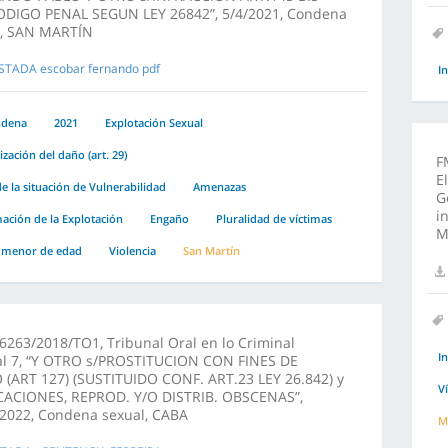
ODIGO PENAL SEGUN LEY 26842”, 5/4/2021, Condena
l, SAN MARTÍN
STADA escobar fernando pdf
I
ndena
2021
Explotación Sexual
zación del daño (art. 29)
F
E
e la situación de Vulnerabilidad
Amenazas
G
i
ción de la Explotación
Engaño
Pluralidad de víctimas
M
 menor de edad
Violencia
San Martín
6263/2018/TO1, Tribunal Oral en lo Criminal
I
al 7, “Y OTRO s/PROSTITUCION CON FINES DE
(ART 127) (SUSTITUIDO CONF. ART.23 LEY 26.842) y
V
CACIONES, REPROD. Y/O DISTRIB. OBSCENAS”,
/2022, Condena sexual, CABA
M