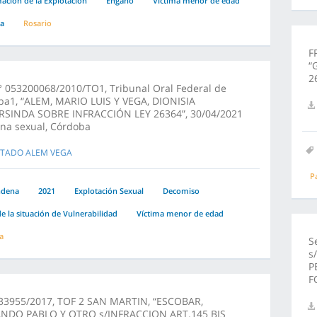
ción de la Explotación
Engaño
Víctima menor de edad
ia
Rosario
F
“
2
 053200068/2010/TO1, Tribunal Oral Federal de
ba1, “ALEM, MARIO LUIS Y VEGA, DIONISIA
SINDA SOBRE INFRACCIÓN LEY 26364”, 30/04/2021
na sexual, Córdoba
STADO ALEM VEGA
P
ndena
2021
Explotación Sexual
Decomiso
e la situación de Vulnerabilidad
Víctima menor de edad
a
S
s
P
F
33955/2017, TOF 2 SAN MARTIN, “ESCOBAR,
NDO PABLO Y OTRO s/INFRACCION ART.145 BIS