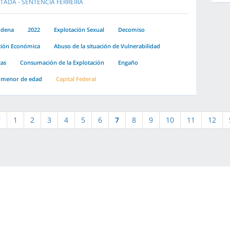
TADA - SENTENCIA FERREIRA
ndena
2022
Explotación Sexual
Decomiso
ción Económica
Abuso de la situación de Vulnerabilidad
as
Consumación de la Explotación
Engaño
 menor de edad
Capital Federal
r
1
2
3
4
5
6
7
8
9
10
11
12