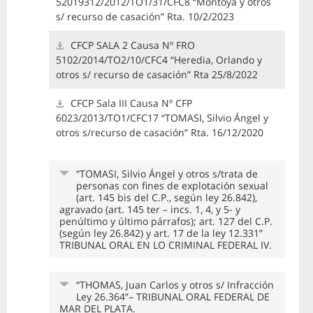
52019312/2012/TO1/31/CFC8 “Montoya y otros
s/ recurso de casación” Rta. 10/2/2023
CFCP SALA 2 Causa Nº FRO
5102/2014/TO2/10/CFC4 “Heredia, Orlando y
otros s/ recurso de casación” Rta 25/8/2022
CFCP Sala III Causa Nº CFP
6023/2013/TO1/CFC17 “TOMASI, Silvio Ángel y
otros s/recurso de casación” Rta. 16/12/2020
“TOMASI, Silvio Ángel y otros s/trata de
personas con fines de explotación sexual
(art. 145 bis del C.P., según ley 26.842),
agravado (art. 145 ter – incs. 1, 4, y 5- y
penúltimo y último párrafos); art. 127 del C.P.
(según ley 26.842) y art. 17 de la ley 12.331”
TRIBUNAL ORAL EN LO CRIMINAL FEDERAL IV.
“THOMAS, Juan Carlos y otros s/ Infracción
Ley 26.364”– TRIBUNAL ORAL FEDERAL DE
MAR DEL PLATA.