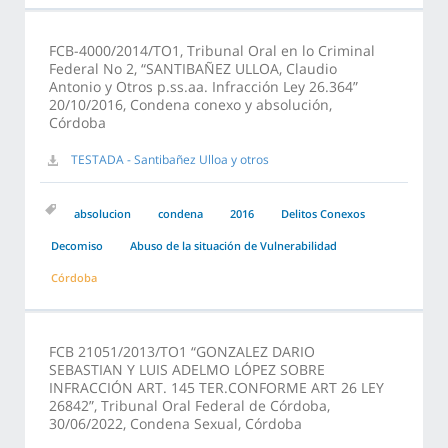
FCB-4000/2014/TO1, Tribunal Oral en lo Criminal
Federal No 2, “SANTIBAÑEZ ULLOA, Claudio
Antonio y Otros p.ss.aa. Infracción Ley 26.364”
20/10/2016, Condena conexo y absolución,
Córdoba
TESTADA - Santibañez Ulloa y otros
absolucion
condena
2016
Delitos Conexos
Decomiso
Abuso de la situación de Vulnerabilidad
Córdoba
FCB 21051/2013/TO1 “GONZALEZ DARIO
SEBASTIAN Y LUIS ADELMO LÓPEZ SOBRE
INFRACCIÓN ART. 145 TER.CONFORME ART 26 LEY
26842”, Tribunal Oral Federal de Córdoba,
30/06/2022, Condena Sexual, Córdoba