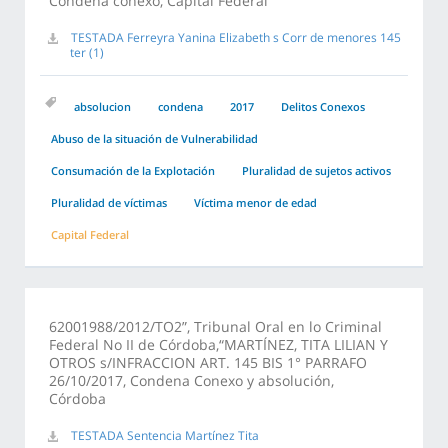
Condena conexo, Capital Federal
TESTADA Ferreyra Yanina Elizabeth s Corr de menores 145
ter (1)
absolucion
condena
2017
Delitos Conexos
Abuso de la situación de Vulnerabilidad
Consumación de la Explotación
Pluralidad de sujetos activos
Pluralidad de víctimas
Víctima menor de edad
Capital Federal
62001988/2012/TO2”, Tribunal Oral en lo Criminal
Federal No II de Córdoba,“MARTÍNEZ, TITA LILIAN Y
OTROS s/INFRACCION ART. 145 BIS 1° PARRAFO
26/10/2017, Condena Conexo y absolución,
Córdoba
TESTADA Sentencia Martínez Tita