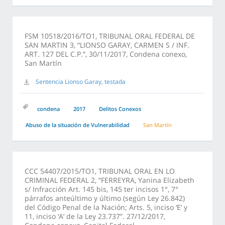
FSM 10518/2016/TO1, TRIBUNAL ORAL FEDERAL DE
SAN MARTIN 3, “LIONSO GARAY, CARMEN S / INF.
ART. 127 DEL C.P.”, 30/11/2017, Condena conexo,
San Martín
Sentencia Lionso Garay, testada
condena
2017
Delitos Conexos
Abuso de la situación de Vulnerabilidad
San Martín
CCC 54407/2015/TO1, TRIBUNAL ORAL EN LO
CRIMINAL FEDERAL 2, “FERREYRA, Yanina Elizabeth
s/ Infracción Art. 145 bis, 145 ter incisos 1°, 7°
párrafos anteúltimo y último (según Ley 26.842)
del Código Penal de la Nación; Arts. 5, inciso ‘E’ y
11, inciso ‘A’ de la Ley 23.737”. 27/12/2017,