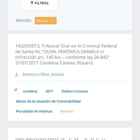
FILTROS
Viendo:
Rosario
14329/2013, Tribunal Oral en lo Criminal Federal
de Santa Fe; “OLIVA, VERÓNICA DANIELA s/
Infracción art. 145 bis – conforme ley 26.842”
31/07/2017 Condena Conexo, Rosario
Sentencia Oliva, testada
condena
2017
Delitos Conexos
Abuso de la situación de Vulnerabilidad
Pluralidad de víctimas
Rosario
FRO 30592/2017/TO1, “S., G. M. – R., D. C. s/