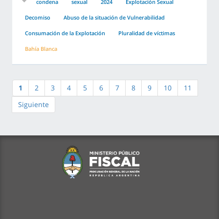
condena
sexual
2024
Explotación Sexual
Decomiso
Abuso de la situación de Vulnerabilidad
Consumación de la Explotación
Pluralidad de víctimas
Bahía Blanca
1
2
3
4
5
6
7
8
9
10
11
Siguiente