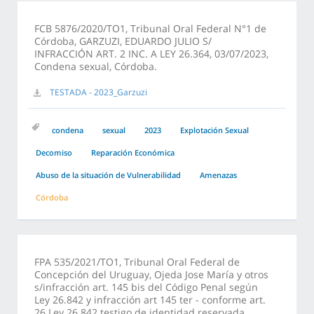
FCB 5876/2020/TO1, Tribunal Oral Federal N°1 de
Córdoba, GARZUZI, EDUARDO JULIO S/
INFRACCIÓN ART. 2 INC. A LEY 26.364, 03/07/2023,
Condena sexual, Córdoba.
TESTADA - 2023_Garzuzi
condena
sexual
2023
Explotación Sexual
Decomiso
Reparación Económica
Abuso de la situación de Vulnerabilidad
Amenazas
Córdoba
FPA 535/2021/TO1, Tribunal Oral Federal de
Concepción del Uruguay, Ojeda Jose María y otros
s/infracción art. 145 bis del Código Penal según
Ley 26.842 y infracción art 145 ter - conforme art.
26 Ley 26.842 testigo de identidad reservada,