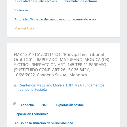
Pluralidad de sujetos activos
Pluralidad de víctimas
Violencia
Autoridad/Ministro de cualquier culto reconocido o no
Mar del Plata
FMZ 13017161/2011/TO1, “Principal en Tribunal
Oral TO01 - IMPUTADO: MATURANO, MONICA (U3)
Y OTRO s/INFRACCION ART. 145 TER 1° PARRAFO
(SUSTITUIDO CONF. ART 26 LEY 26.842)”,
10/28/2022, Condena Sexual, Mendoza.
Sentencia Maturano Monica TOF1 MZA Fundamentos
condena, testada
condena
2022
Explotación Sexual
Reparación Económica
Abuso de la situación de Vulnerabilidad