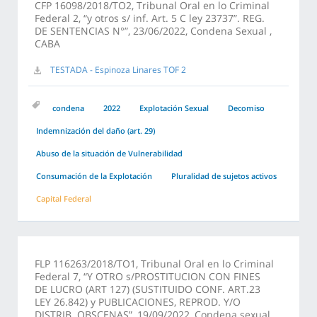
CFP 16098/2018/TO2, Tribunal Oral en lo Criminal
Federal 2, “y otros s/ inf. Art. 5 C ley 23737”. REG.
DE SENTENCIAS N°”, 23/06/2022, Condena Sexual ,
CABA
TESTADA - Espinoza Linares TOF 2
condena
2022
Explotación Sexual
Decomiso
Indemnización del daño (art. 29)
Abuso de la situación de Vulnerabilidad
Consumación de la Explotación
Pluralidad de sujetos activos
Capital Federal
FLP 116263/2018/TO1, Tribunal Oral en lo Criminal
Federal 7, “Y OTRO s/PROSTITUCION CON FINES
DE LUCRO (ART 127) (SUSTITUIDO CONF. ART.23
LEY 26.842) y PUBLICACIONES, REPROD. Y/O
DISTRIB. OBSCENAS”, 19/09/2022, Condena sexual,