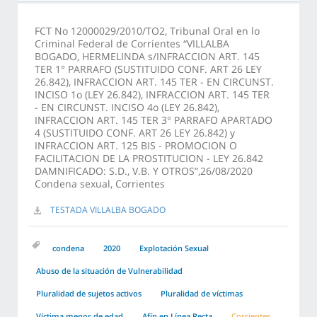
FCT No 12000029/2010/TO2, Tribunal Oral en lo
Criminal Federal de Corrientes “VILLALBA
BOGADO, HERMELINDA s/INFRACCION ART. 145
TER 1° PARRAFO (SUSTITUIDO CONF. ART 26 LEY
26.842), INFRACCION ART. 145 TER - EN CIRCUNST.
INCISO 1o (LEY 26.842), INFRACCION ART. 145 TER
- EN CIRCUNST. INCISO 4o (LEY 26.842),
INFRACCION ART. 145 TER 3° PARRAFO APARTADO
4 (SUSTITUIDO CONF. ART 26 LEY 26.842) y
INFRACCION ART. 125 BIS - PROMOCION O
FACILITACION DE LA PROSTITUCION - LEY 26.842
DAMNIFICADO: S.D., V.B. Y OTROS”,26/08/2020
Condena sexual, Corrientes
TESTADA VILLALBA BOGADO
condena
2020
Explotación Sexual
Abuso de la situación de Vulnerabilidad
Pluralidad de sujetos activos
Pluralidad de víctimas
Víctima menor de edad
Afín en Línea Recta
Corrientes