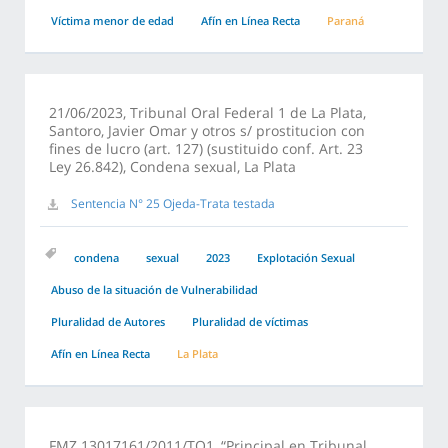
Víctima menor de edad
Afín en Línea Recta
Paraná
21/06/2023, Tribunal Oral Federal 1 de La Plata,
Santoro, Javier Omar y otros s/ prostitucion con
fines de lucro (art. 127) (sustituido conf. Art. 23
Ley 26.842), Condena sexual, La Plata
Sentencia N° 25 Ojeda-Trata testada
condena
sexual
2023
Explotación Sexual
Abuso de la situación de Vulnerabilidad
Pluralidad de Autores
Pluralidad de víctimas
Afín en Línea Recta
La Plata
FMZ 13017161/2011/TO1, “Principal en Tribunal