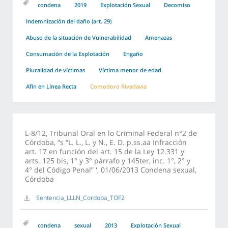
condena
2019
Explotación Sexual
Decomiso
Indemnización del daño (art. 29)
Abuso de la situación de Vulnerabilidad
Amenazas
Consumación de la Explotación
Engaño
Pluralidad de víctimas
Víctima menor de edad
Afín en Línea Recta
Comodoro Rivadavia
L-8/12, Tribunal Oral en lo Criminal Federal n°2 de
Córdoba, “s “L. L., L. y N., E. D. p.ss.aa Infracción
art. 17 en función del art. 15 de la Ley 12.331 y
arts. 125 bis, 1° y 3° párrafo y 145ter, inc. 1°, 2° y
4° del Código Penal” ', 01/06/2013 Condena sexual,
Córdoba
Sentencia_LLLN_Cordoba_TOF2
condena
sexual
2013
Explotación Sexual