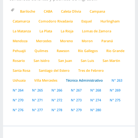
Bariloche
CABA
Caleta Olivia
Campana
Catamarca
Comodoro Rivadavia
Esquel
Hurlingham
La Matanza
La Plata
La Rioja
Lomas de Zamora
Mendoza
Mercedes
Moreno
Moron
Paraná
Pehuajó
Quilmes
Rawson
Río Gallegos
Rio Grande
Rosario
San Isidro
San Juan
San Luis
San Martin
Santa Rosa
Santiago del Estero
Tres de Febrero
Ushuaia
Villa Mercedes
Técnico Administrativo
N° 263
N° 264
N° 265
N° 266
N° 267
N° 268
N° 269
N° 270
N° 271
N° 272
N° 273
N° 274
N° 275
N° 276
N° 277
N° 278
N° 279
N° 280