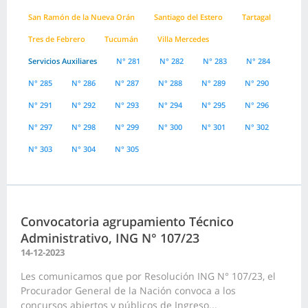
San Ramón de la Nueva Orán
Santiago del Estero
Tartagal
Tres de Febrero
Tucumán
Villa Mercedes
Servicios Auxiliares
N° 281
N° 282
N° 283
N° 284
N° 285
N° 286
N° 287
N° 288
N° 289
N° 290
N° 291
N° 292
N° 293
N° 294
N° 295
N° 296
N° 297
N° 298
N° 299
N° 300
N° 301
N° 302
N° 303
N° 304
N° 305
Convocatoria agrupamiento Técnico
Administrativo, ING N° 107/23
14-12-2023
Les comunicamos que por Resolución ING N° 107/23, el
Procurador General de la Nación convoca a los
concursos abiertos y públicos de Ingreso...