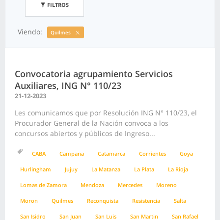
FILTROS
Viendo:
Quilmes
Convocatoria agrupamiento Servicios
Auxiliares, ING N° 110/23
21-12-2023
Les comunicamos que por Resolución ING N° 110/23, el
Procurador General de la Nación convoca a los
concursos abiertos y públicos de Ingreso...
CABA
Campana
Catamarca
Corrientes
Goya
Hurlingham
Jujuy
La Matanza
La Plata
La Rioja
Lomas de Zamora
Mendoza
Mercedes
Moreno
Moron
Quilmes
Reconquista
Resistencia
Salta
San Isidro
San Juan
San Luis
San Martin
San Rafael