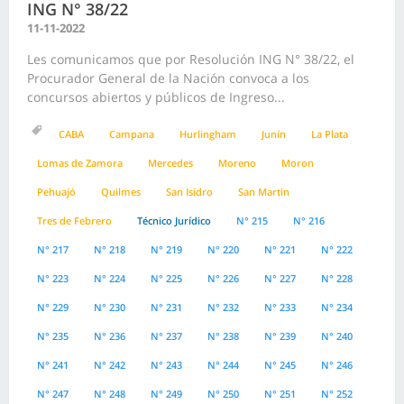
ING N° 38/22
11-11-2022
Les comunicamos que por Resolución ING N° 38/22, el
Procurador General de la Nación convoca a los
concursos abiertos y públicos de Ingreso...
CABA
Campana
Hurlingham
Junín
La Plata
Lomas de Zamora
Mercedes
Moreno
Moron
Pehuajó
Quilmes
San Isidro
San Martin
Tres de Febrero
Técnico Jurídico
N° 215
N° 216
N° 217
N° 218
N° 219
N° 220
N° 221
N° 222
N° 223
N° 224
N° 225
N° 226
N° 227
N° 228
N° 229
N° 230
N° 231
N° 232
N° 233
N° 234
N° 235
N° 236
N° 237
N° 238
N° 239
N° 240
N° 241
N° 242
N° 243
N° 244
N° 245
N° 246
N° 247
N° 248
N° 249
N° 250
N° 251
N° 252