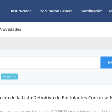
Institucional
Procuración General
Coordinación
A
 Novedades
BU
N° 397
ción de la Lista Definitiva de Postulantes Concurso 
5
nicamos que por Resolución ING 89/25 se resolvió publicar la List