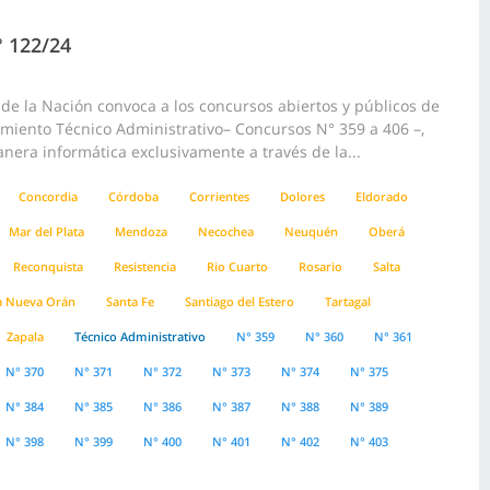
° 122/24
e la Nación convoca a los concursos abiertos y públicos de
pamiento Técnico Administrativo– Concursos N° 359 a 406 –,
anera informática exclusivamente a través de la...
Concordia
Córdoba
Corrientes
Dolores
Eldorado
Mar del Plata
Mendoza
Necochea
Neuquén
Oberá
Reconquista
Resistencia
Rio Cuarto
Rosario
Salta
a Nueva Orán
Santa Fe
Santiago del Estero
Tartagal
Zapala
Técnico Administrativo
N° 359
N° 360
N° 361
N° 370
N° 371
N° 372
N° 373
N° 374
N° 375
N° 384
N° 385
N° 386
N° 387
N° 388
N° 389
N° 398
N° 399
N° 400
N° 401
N° 402
N° 403