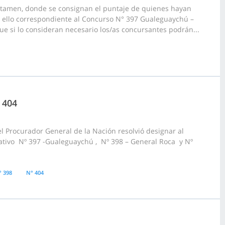
ictamen, donde se consignan el puntaje de quienes hayan
 ello correspondiente al Concurso N° 397 Gualeguaychú –
ue si lo consideran necesario los/as concursantes podrán...
 404
l Procurador General de la Nación resolvió designar al
ativo Nº 397 -Gualeguaychú , Nº 398 – General Roca y Nº
° 398
N° 404