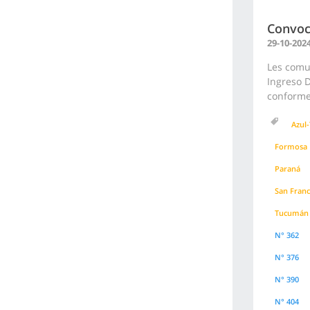
Convoc
29-10-202
Les comu
Ingreso D
conforme 
Azul-
Formosa
Paraná
San Franc
Tucumán
N° 362
N° 376
N° 390
N° 404