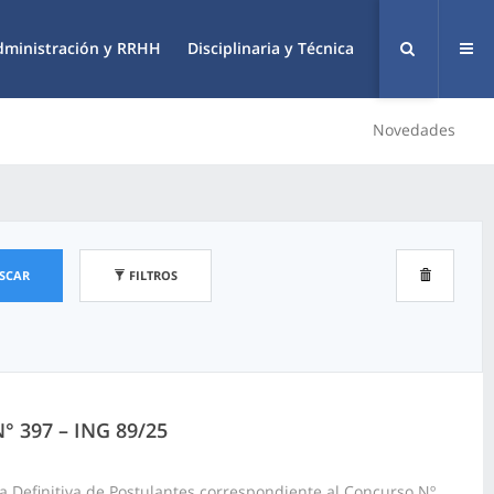
dministración y RRHH
Disciplinaria y Técnica
Novedades
SCAR
FILTROS
N° 397 – ING 89/25
a Definitiva de Postulantes correspondiente al Concurso Nº