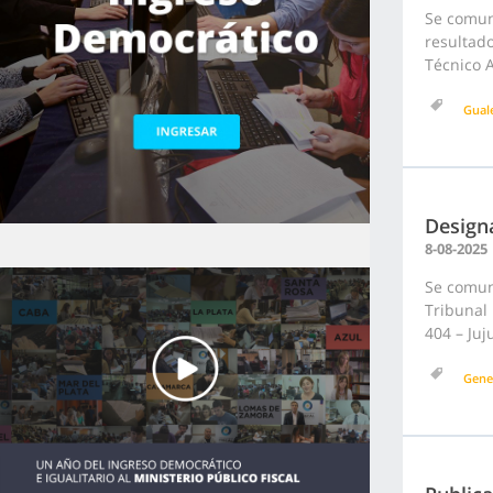
Se comun
resultad
Técnico A
Gual
Design
8-08-2025
Se comuni
Tribunal
404 – Juj
Gene