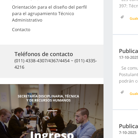
397: Técn
Orientación para el diseño del perfil
para el agrupamiento Técnico
Gual
Administrativo
Contacto
Publica
Teléfonos de contacto
17-10-202
(011) 4338-4307/4367/4454 ~ (011) 4335-
4216
Se comuni
Postulan
podrán co
Gual
Public
7-10-2025