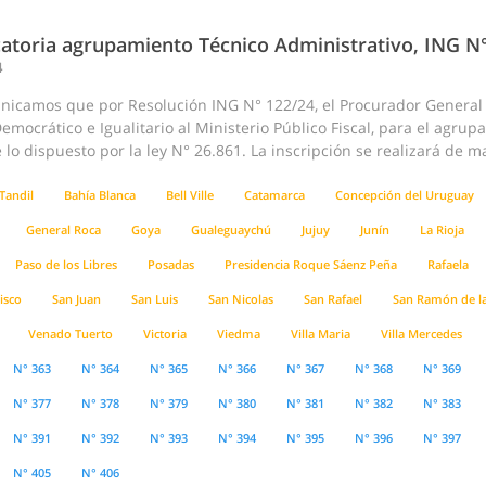
atoria agrupamiento Técnico Administrativo, ING N
4
nicamos que por Resolución ING N° 122/24, el Procurador General d
emocrático e Igualitario al Ministerio Público Fiscal, para el agru
lo dispuesto por la ley N° 26.861. La inscripción se realizará de m
Tandil
Bahía Blanca
Bell Ville
Catamarca
Concepción del Uruguay
General Roca
Goya
Gualeguaychú
Jujuy
Junín
La Rioja
Paso de los Libres
Posadas
Presidencia Roque Sáenz Peña
Rafaela
isco
San Juan
San Luis
San Nicolas
San Rafael
San Ramón de l
Venado Tuerto
Victoria
Viedma
Villa Maria
Villa Mercedes
N° 363
N° 364
N° 365
N° 366
N° 367
N° 368
N° 369
N° 377
N° 378
N° 379
N° 380
N° 381
N° 382
N° 383
N° 391
N° 392
N° 393
N° 394
N° 395
N° 396
N° 397
N° 405
N° 406