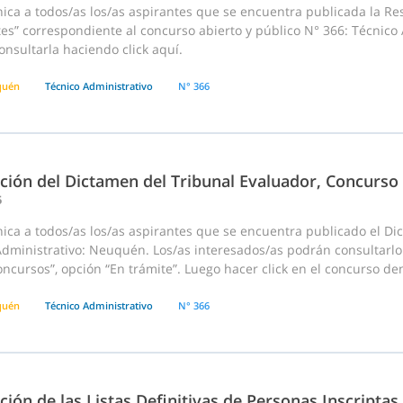
ca a todos/as los/as aspirantes que se encuentra publicada la Res
es” correspondiente al concurso abierto y público N° 366: Técnico
nsultarla haciendo click aquí.
quén
Técnico Administrativo
N° 366
ación del Dictamen del Tribunal Evaluador, Concurso
5
ica a todos/as los/as aspirantes que se encuentra publicado el D
dministrativo: Neuquén. Los/as interesados/as podrán consultarlo 
cursos”, opción “En trámite”. Luego hacer click en el concurso dentr
quén
Técnico Administrativo
N° 366
ción de las Listas Definitivas de Personas Inscriptas