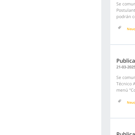
Se comuni
Postulant
podrán co
Neu
Public
21-03-202
Se comun
Técnico A
menú “Con
Neu
Publica