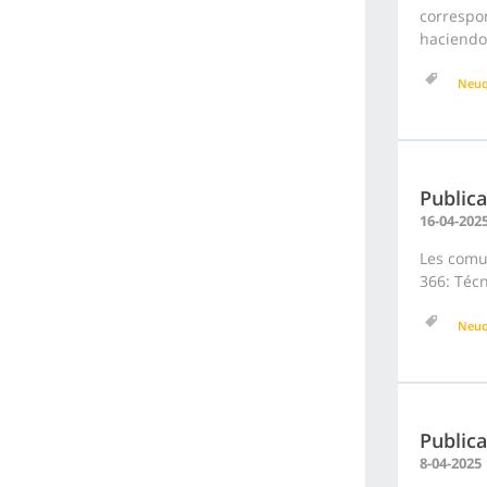
correspon
haciendo 
Neu
Publica
16-04-202
Les comun
366: Técn
Neu
Publica
8-04-2025