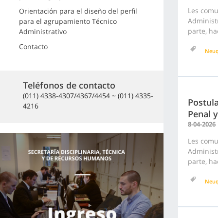
Les comu
Orientación para el diseño del perfil
Administr
para el agrupamiento Técnico
parte, ha
Administrativo
Contacto
Neu
Teléfonos de contacto
(011) 4338-4307/4367/4454 ~ (011) 4335-
Postul
4216
Penal y
8-04-2026
Les comu
Administr
parte, ha
Neu