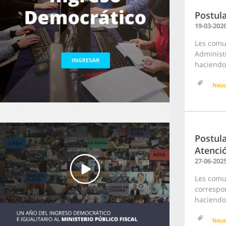
Postul
19-03-202
Les comu
Administr
haciendo 
Neu
Postula
Atenció
27-06-202
Les comu
correspon
haciendo 
Neu