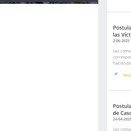
Postula
las Víc
2-06-2025
Les comu
correspon
haciendo 
Neu
Postula
de Caso
24-04-202
Les comu